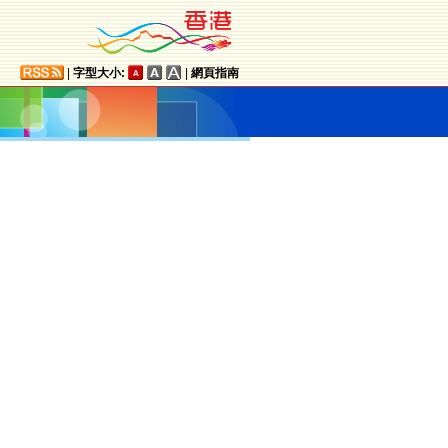
|
字型大小:
|
網頁指南