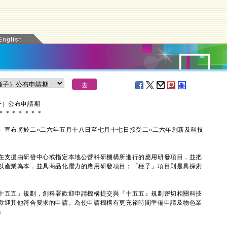
子）公布申請期
＊
＊
＊
＊
＊
＊
＊
宣布將於二○二六年五月十八日至七月十七日接受二○二六年創新及科技
支援由研發中心或指定本地公營科研機構所進行的應用研發項目，並把
以產業為本，並具商品化潛力的應用研發項目；「種子」項目則是具探索
五五』規劃，創科署歡迎申請機構提交與『十五五』規劃密切相關科技
歡迎其他符合要求的申請。為使申請機構有更充裕時間準備申請及物色業
」