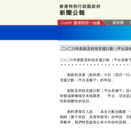
二○二六年創新及科技支援計劃（平台及種
＊
＊
＊
＊
＊
＊
＊
＊
＊
＊
＊
＊
＊
＊
＊
＊
＊
＊
＊
創新科技署（創科署）今日（四月一日）
支援計劃（平台及種子）的申請。
創新及科技支援計劃（平台及種子）旨在
研發成果轉移至本地業界。「平台」項目是
性和前瞻性的項目。
創科署發言人說：「為全力配合國家『十
範疇（量子科技、具身智能等）的申請，亦
界夥伴，我們特意提前公布今年的申請期。