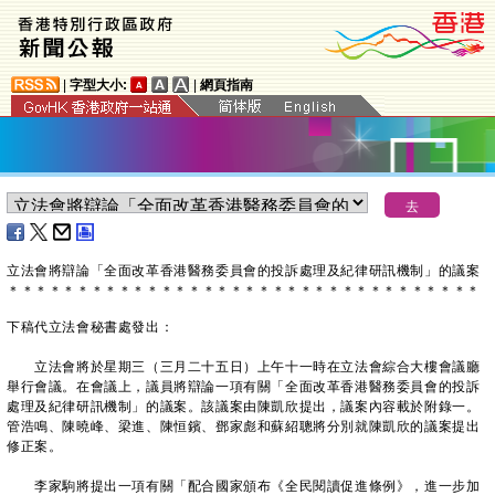
|
字型大小:
|
網頁指南
立法會將辯論「全面改革香港醫務委員會的投訴處理及紀律研訊機制」的議案
＊
＊
＊
＊
＊
＊
＊
＊
＊
＊
＊
＊
＊
＊
＊
＊
＊
＊
＊
＊
＊
＊
＊
＊
＊
＊
＊
＊
＊
＊
＊
＊
＊
＊
下稿代立法會秘書處發出：
立法會將於星期三（三月二十五日）上午十一時在立法會綜合大樓會議廳
舉行會議。在會議上，議員將辯論一項有關「全面改革香港醫務委‍員會的投訴
處理及紀律研訊機制」的議案。該議案由陳凱欣提出，議案內容載於附錄一。
管浩鳴、陳曉峰、梁進、陳恒鑌、鄧家彪和蘇紹聰將分別就陳凱欣的議案提出
修正案。
李家駒將提出一項有關「配合國家頒布《全民閱讀促進條例》，進一步加