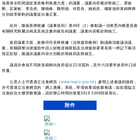
強香港全民閱讀促進策略和推廣力度」的議案，議案內容載於附錄二。霍啟
剛、莊家彬、李浩然、陳曉峰、魏明德、何君堯、姚柏良、樓家強和黃錦輝將
分別就李家駒的議案提出修正案。
此外，陳振英將根據《議事規則》第49E（2）條動議一項察悉內務委員會
有關研究附屬法例及其他文書的報告的議案，議案內容載於附錄三。
政府議案方面，政務司司長將根據《法律援助條例》動議兩項擬議決議
案，有關調整法律援助申請人財務資格限額及法律援助署署長第一押記下兩項
指定款額，擬議決議案內容分別載於附錄四及附錄五。
議員亦會就不同政策範疇向政府提出22項質詢，其中六項要求政府作口頭
答覆。
公眾人士可透過立法會網頁（
www.legco.gov.hk
）參閱上述會議的議程，
亦可透過立法會網頁的「網上廣播」系統，即場收看或收聽會議；如欲親臨立
法會綜合大樓旁聽會議，請於辦公時間內致電3919 3399預留座位。
附件
附錄一
附錄二