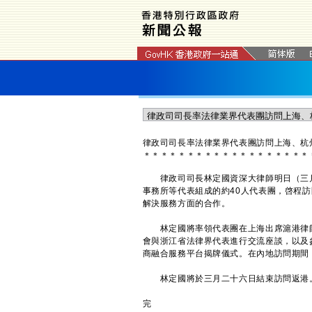
律政司司長率法律業界代表團訪問上海、杭
＊
＊
＊
＊
＊
＊
＊
＊
＊
＊
＊
＊
＊
＊
＊
＊
＊
＊
＊
律政司司長林定國資深大律師明日（三月
事務所等代表組成的約40人代表團，啓程
解決服務方面的合作。
林定國將率領代表團在上海出席滬港律師
會與浙江省法律界代表進行交流座談，以及
商融合服務平台揭牌儀式。在內地訪問期間
林定國將於三月二十六日結束訪問返港。
完