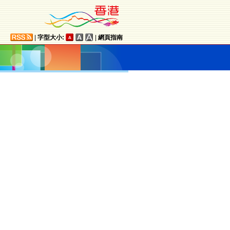
|
字型大小:
|
網頁指南