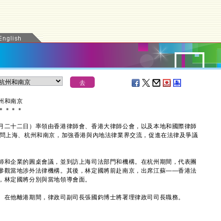
州和南京
＊
＊
＊
＊
二十二日）率領由香港律師會、香港大律師公會，以及本地和國際律師
訪問上海、杭州和南京，加強香港與內地法律業界交流，促進在法律及爭議
和企業的圓桌會議，並到訪上海司法部門和機構。在杭州期間，代表團
參觀當地涉外法律機構。其後，林定國將前赴南京，出席江蘇——香港法
，林定國將分別與當地領導會面。
在他離港期間，律政司副司長張國鈞博士將署理律政司司長職務。