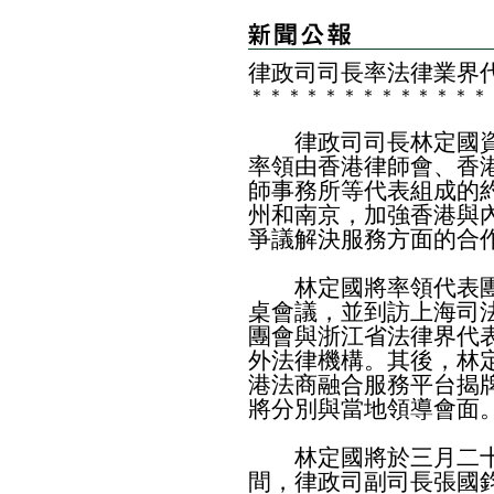
律政司司長率法律業界
＊
＊
＊
＊
＊
＊
＊
＊
＊
＊
＊
＊
＊
律政司司長林定國資
率領由香港律師會、香
師事務所等代表組成的
州和南京，加強香港與
爭議解決服務方面的合
林定國將率領代表團
桌會議，並到訪上海司
團會與浙江省法律界代
外法律機構。其後，林
港法商融合服務平台揭
將分別與當地領導會面
林定國將於三月二十
間，律政司副司長張國