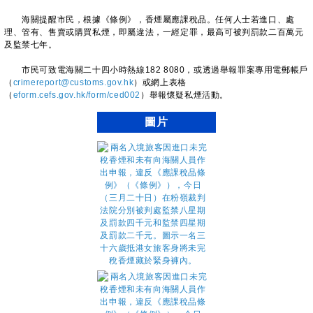
海關提醒市民，根據《條例》，香煙屬應課稅品。任何人士若進口、處
理、管有、售賣或購買私煙，即屬違法，一經定罪，最高可被判罰款二百萬元
及監禁七年。
市民可致電海關二十四小時熱線182 8080，或透過舉報罪案專用電郵帳戶
（
crimereport@customs.gov.hk
）或網上表格
（
eform.cefs.gov.hk/form/ced002
）舉報懷疑私煙活動。
圖片