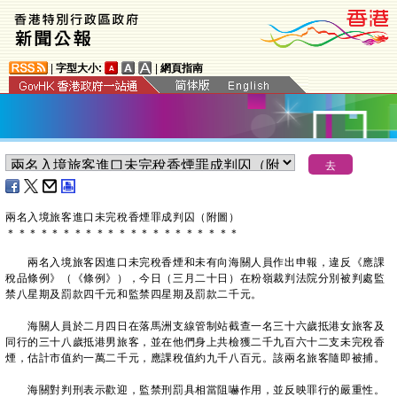
|
字型大小:
|
網頁指南
兩名入境旅客進口未完稅香煙罪成判囚（附圖）
＊
＊
＊
＊
＊
＊
＊
＊
＊
＊
＊
＊
＊
＊
＊
＊
＊
＊
＊
＊
＊
兩名入境旅客因進口未完稅香煙和未有向海關人員作出申報，違反《應課
稅品條例》（《條例》），今日（三月二十日）在粉嶺裁判法院分別被判處監
禁八星期及罰款四千元和監禁四星期及罰款二千元。
海關人員於二月四日在落馬洲支線管制站截查一名三十六歲抵港女旅客及
同行的三十八歲抵港男旅客，並在他們身上共檢獲二千九百六十二支未完稅香
煙，估計市值約一萬二千元，應課稅值約九千八百元。該兩名旅客隨即被捕。
海關對判刑表示歡迎，監禁刑罰具相當阻嚇作用，並反映罪行的嚴重性。