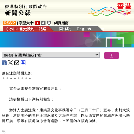
|
字型大小:
|
網頁指南
​數個泳灘懸掛紅旗
＊
＊
＊
＊
＊
＊
＊
＊
電台及電視台當值宣布員注意：
請盡快播出下列特別報告：
游泳人士請注意：康樂及文化事務署今日（三月二十日）宣布，由於大浪
關係，港島南區的赤柱正灘泳灘及大浪灣泳灘；以及西貢區的銀線灣泳灘已懸
掛紅旗，顯示在該處游泳會有危險，市民請勿在該處游泳。
完