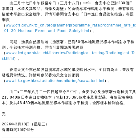
由三月十七日中午截至今日（三月十八日）中午，食安中心已對230個日
本進口「水產及其製品、海藻及海鹽」的食物樣本作輻射水平檢測，未有發現
輻射水平超出安全標準。詳情可參閱食安中心「日本進口食品管制措施」專題
網頁
（
www.cfs.gov.hk/tc_chi/programme/programme_rafs/programme_rafs_fc
_01_30_Nuclear_Event_and_Food_Safety.html
）。
同期，漁農自然護理署（漁護署）已對50個本地漁產品樣本作輻射水平檢
測，全部樣本檢測合格。詳情可參閱漁護署網頁
（
www.afcd.gov.hk/tc_chi/fisheries/Radiological_testing/Radiological_Te
st.html
）。
香港天文台亦已加強監測本港水域的環境輻射水平。至目前為止，並沒有
發現異常情況。詳情可參閱香港天文台的網頁
（
www.hko.gov.hk/tc/radiation/monitoring/seawater.html
）。
由二○二三年八月二十四日起至今日中午，食安中心及漁護署分別檢測了共
213 040個日本進口食物樣本（包括135 365個水產及其製品、海藻及海鹽樣
本）及共46 480個本地漁產品樣本作輻射水平檢測，全部樣本檢測合格。
完
2026年3月18日（星期三）
香港時間15時45分