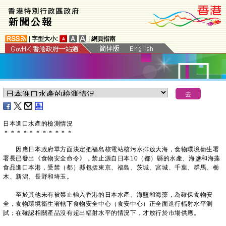
|
字型大小:
|
網頁指南
日本進口水產的檢測情況
＊
＊
＊
＊
＊
＊
＊
＊
＊
＊
＊
因應日本政府單方面決定把福島核電站核污水排放大海，食物環境衞生署
署長已發出《食物安全命令》，禁止源自日本10（都）縣的水產、海鹽和海藻
食品進口本港，受禁（都）縣包括東京、福島、茨城、宮城、千葉、群馬、栃
木、新潟、長野和埼玉。
至於其他未有被禁止輸入香港的日本水產、海鹽和海藻，為確保食物安
全，食物環境衞生署轄下食物安全中心（食安中心）正全面進行輻射水平測
試；在確認相關產品沒有超出輻射水平的情況下，才放行於市場供應。