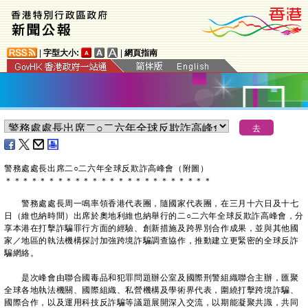
|
字型大小:
|
網頁指南
警務處處長出席二○二六年全球反欺詐高峰會（附圖）
＊
＊
＊
＊
＊
＊
＊
＊
＊
＊
＊
＊
＊
＊
＊
＊
＊
＊
＊
＊
＊
＊
＊
＊
警務處處長周一鳴率領香港代表團，隨國家代表團，在三月十六日及十七
日（維也納時間）出席於奧地利維也納舉行的二○二六年全球反欺詐高峰會，分
享本港在打擊詐騙罪行方面的經驗、創新措施及跨界別合作成果，並與其他國
家／地區的執法機構探討加強跨境詐騙調查協作，推動建立更緊密的全球反詐
騙網絡。
是次峰會由聯合國毒品和犯罪問題辦公室及國際刑警組織聯合主辦，匯聚
全球各地執法機關、國際組織、私營機構及學術界代表，圍繞打擊跨境詐騙、
國際合作，以及運用科技反詐騙等議題展開深入交流，以期能凝聚共識，共同