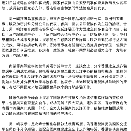
應對日益複雜的全球詐騙威脅。國家代表團由公安部刑事偵查局副局長朱磊率
領，成員包括國家公安部、香港警務處和澳門司法警察局的代表。
周一鳴獲邀為嘉賓講者，與來自聯合國毒品和犯罪辦公室、歐洲刑警組
織，以及加密貨幣分析公司的代表，參與一個以公私營協作為主題的論壇。會
上，周一鳴詳細介紹香港警隊近年在反詐騙工作方面建立的多個合作項目，包
括「反詐騙協調中心」、「反詐騙聯合情報中心」及「防騙視伏器」等，並列
舉相關執法成果及數據，展示警方在預防和打擊詐騙，以及攔截犯罪得益方面
的成效。同場的講者均表示，香港警隊在有關領域的措施具參考價值，值得於
國際層面分享及推廣。各講者一致認為，社會不同界別必須通力合作，方能有
效遏止詐騙活動。
商業罪案調查科總警司黃震宇於峰會另一座談會上，分享香港建立反詐騙
協調中心的成功經驗，包括香港從籌建至壯大反詐中心的挑戰與機遇，並和與
會代表探討各地反詐中心如何因應詐騙手法演變而不斷發展，逐步擴展功能，
例如加強數據分析及跨業界協作等。他表示，通過展現香港警隊具前瞻性的策
略，有助不同國家／地區開展更具效率的打擊詐騙工作。
國家代表團於峰會上展示了國家近年打擊及治理電信網絡詐騙的豐碩成
果，包括與東南亞盟友合作，成功瓦解「四大家族」電詐園區。香港警務處代
表團作為國家代表團一部分，全力支持國家的反詐工作，積極推廣相關成果，
助力國家鞏固其在國際執法領域的領導地位。
周一鳴表示，是次峰會匯集各國執法機構高層，為香港警隊提供國際交流
平台與伙伴分享經驗，並配合國家推動建立全球反詐騙聯盟。香港警務處將繼