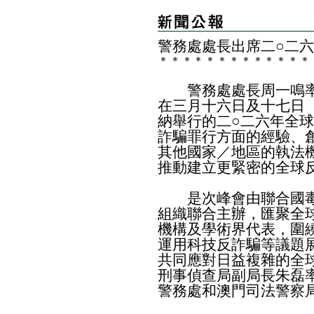
警務處處長出席二○二
＊
＊
＊
＊
＊
＊
＊
＊
＊
＊
＊
＊
＊
警務處處長周一鳴率
在三月十六日及十七日
納舉行的二○二六年全
詐騙罪行方面的經驗、
其他國家／地區的執法
推動建立更緊密的全球
是次峰會由聯合國毒
組織聯合主辦，匯聚全
機構及學術界代表，圍
運用科技反詐騙等議題
共同應對日益複雜的全
刑事偵查局副局長朱磊
警務處和澳門司法警察