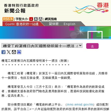
|
字型大小:
|
網頁指南
機電工程署獲日內瓦國際發明展十一奬項（附圖）
＊
＊
＊
＊
＊
＊
＊
＊
＊
＊
＊
＊
＊
＊
＊
＊
＊
＊
＊
＊
＊
＊
機電工程署（機電署）於第五十一屆日內瓦國際發明展取得佳績，共獲得
十一個獎項，包括五個金獎、五個銀獎及一個銅獎。
機電署發言人今日（三月十五日）表示：「機電署作為政府的創新促成
者，會繼續支援各政府部門物色及應用創新科技，透過科技賦能優化政府服
務，提高生產力。」
部分獲獎項目屬於「機電創科網上平台」（
inno.emsd.gov.hk
）成功配對
的案例。該平台自二○一八年起協助配對政府的科技需求與創科界的創新科技解