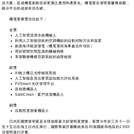
決方案，促成機電創新技術更廣泛應用和產業化。機電署在發明展屢獲殊榮，
顯示平台的成效有目共睹。
機電署獲獎項目如下：
金獎
人工智慧清潔水箱機械人
利用人工智能技術的空調機組的自動控制方法和裝置
創新海洋能源發電（機電署與海事處合作項目）
用於密閉空間監測的機械狗隊
革新醫療機構空調系統的故障檢測
​銀獎
AI無人機泛光燈檢測系統
人工智能及混合實景認知能力評估系統
PVSmart 光伏管理平台
長頸鹿機器人
SafeClean - 窗戶清潔機器人
​銅獎
自動照度測量機器人
​日內瓦國際發明展是全球規模最大的發明展覽會。展覽今年於三月十一日
至十五日在瑞士日內瓦舉行，國際專家評審團就來自35個國家和地區約1 000
項發明進行評審。