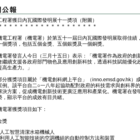
工程署獲日內瓦國際發明展十一奬項（附圖）
＊
＊
＊
＊
＊
＊
＊
＊
＊
＊
＊
＊
＊
＊
＊
＊
＊
＊
＊
工程署（機電署）於第五十一屆日內瓦國際發明展取得佳績
一個獎項，包括五個金獎、五個銀獎及一個銅獎。
署發言人今日（三月十五日）表示：「機電署作為政府的創
會繼續支援各政府部門物色及應用創新科技，透過科技賦能優化
提高生產力。」
獲獎項目屬於「機電創科網上平台」（
inno.emsd.gov.hk
）
案例。該平台自二○一八年起協助配對政府的科技需求與創科界
解決方案，促成機電創新技術更廣泛應用和產業化。機電署在發
榮，顯示平台的成效有目共睹。
署獲獎項目如下：
獎
人工智慧清潔水箱機械人
利用人工智能技術的空調機組的自動控制方法和裝置