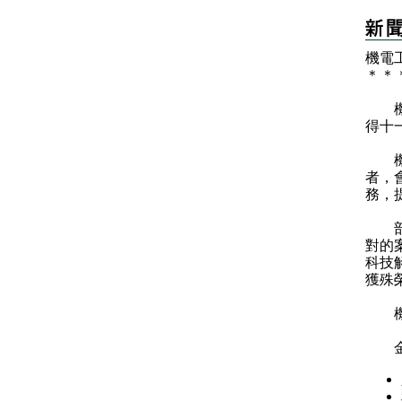
機電
＊
＊
機電
得十
機電
者，
務，
部分
對的
科技
獲殊
機電
金