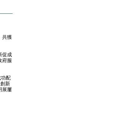
，共獲
新促成
政府服
成功配
的創新
明展屢