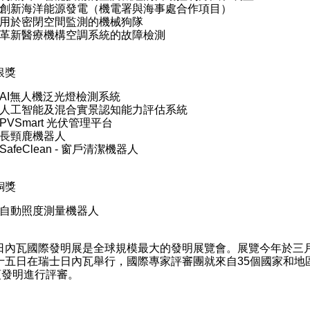
創新海洋能源發電（機電署與海事處合作項目）
用於密閉空間監測的機械狗隊
革新醫療機構空調系統的故障檢測
銀獎
AI無人機泛光燈檢測系統
人工智能及混合實景認知能力評估系統
PVSmart 光伏管理平台
長頸鹿機器人
SafeClean - 窗戶清潔機器人
銅獎
自動照度測量機器人
內瓦國際發明展是全球規模最大的發明展覽會。展覽今年於三
十五日在瑞士日內瓦舉行，國際專家評審團就來自35個國家和地
0項發明進行評審。