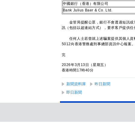
中國銀行（香港）有限公司
Bank Julius Baer & Co. Ltd.
金管局提醒公眾，銀行不會透過短訊或電
訊（包括以超連結方式），要求客戶提供任
任何人士若曾就上述騙案提供其個人資料或
5012向香港警務處刑事總部資訊中心報案
完
2026年3月13日（星期五）
香港時間17時40分
新聞資料庫
昨日新聞
即日新聞