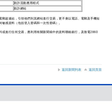
欺詐流動應用程式
欺詐網站
郵超連結，引領他們到其網站進行交易，更不會以電話、電郵及手機短
何敏感資料（包括登入密碼和一次性密碼）。
進行任何交易，應利用有關新聞稿中的資料聯絡銀行，及致電2860
。
返回新聞列表
返回頁首