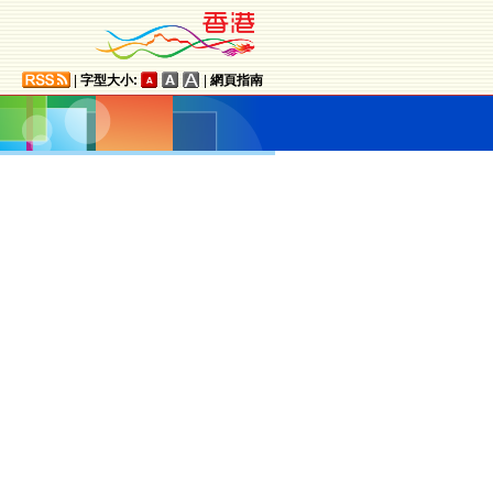
|
字型大小:
|
網頁指南