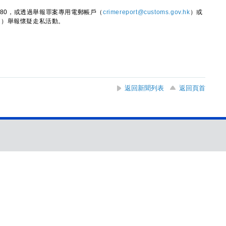
80，或透過舉報罪案專用電郵帳戶（
crimereport@customs.gov.hk
）或
2
）舉報懷疑走私活動。
返回新聞列表
返回頁首