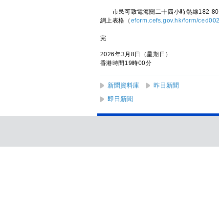
市民可致電海關二十四小時熱線182 80
網上表格（
eform.cefs.gov.hk/form/ced00
完
2026年3月8日（星期日）
香港時間19時00分
新聞資料庫
昨日新聞
即日新聞