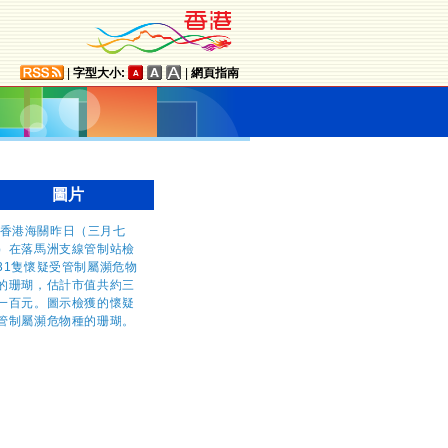
|
字型大小:
|
網頁指南
圖片