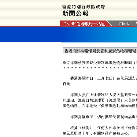
香港海關檢獲懷疑受管制屬瀕危物種珊瑚（
＊
＊
＊
＊
＊
＊
＊
＊
＊
＊
＊
＊
＊
＊
＊
＊
＊
＊
＊
香港海關昨日（三月七日）在落馬洲支線
百元。
海關人員在上述管制站入境大堂截查一名
的珊瑚。漁農自然護理署（漁護署）人員到
瀕危物種，在本港受《保護瀕危動植物物種
海關提醒市民，切勿攜帶受管制物品進
根據《條例》，任何人如非按照《條例》
萬元及監禁十年，有關物品亦會被充公。