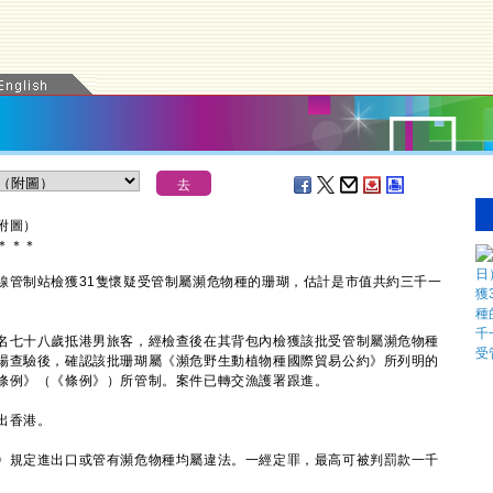
附圖）
＊
＊
＊
管制站檢獲31隻懷疑受管制屬瀕危物種的珊瑚，估計是市值共約三千一
七十八歲抵港男旅客，經檢查後在其背包內檢獲該批受管制屬瀕危物種
場查驗後，確認該批珊瑚屬《瀕危野生動植物種國際貿易公約》所列明的
條例》（《條例》）所管制。案件已轉交漁護署跟進。
出香港。
規定進出口或管有瀕危物種均屬違法。一經定罪，最高可被判罰款一千