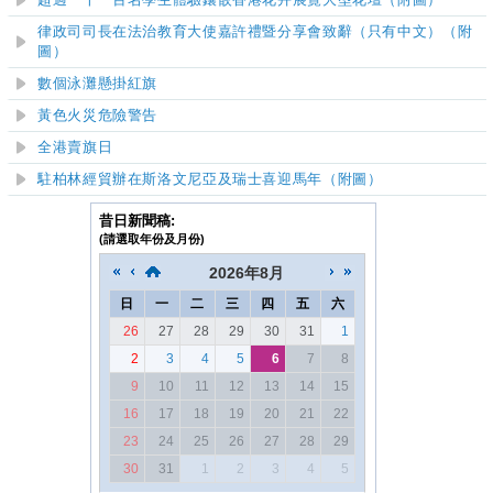
超過一千一百名學生體驗鑲嵌香港花卉展覽大型花壇（附圖）
律政司司長在法治教育大使嘉許禮暨分享會致辭（只有中文）
（附
圖）
數個泳灘懸掛紅旗
黃色火災危險警告
全港賣旗日
駐柏林經貿辦在斯洛文尼亞及瑞士喜迎馬年（附圖）
昔日新聞稿:
(請選取年份及月份)
2026
年
8月
日
一
二
三
四
五
六
26
27
28
29
30
31
1
2
3
4
5
6
7
8
9
10
11
12
13
14
15
16
17
18
19
20
21
22
23
24
25
26
27
28
29
30
31
1
2
3
4
5