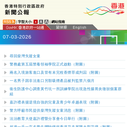
|
字型大小:
|
網站指南
07-03-2026
尋回柴灣失蹤女童
警務處第五屆禁毒領袖學院正式啟動（附圖）
兩名入境旅客進口及管有未完稅香煙罪成判囚（附圖）
一名男子因非法進口另類吸煙產品被判監禁六個月
衞生防護中心調查黃竹坑一所訓練學院出現急性腸胃炎徵狀個案群
組
嘉許禮表揚逆境自強的兒童及青少年卓越表現（附圖）
警方呼籲市民提供柴灣失蹤女童消息（附圖）
法治教育大使嘉許禮暨分享會今日舉行（附圖）