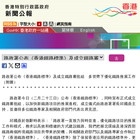
|
字型大小:
|
網頁指南
路政署公布《香港鐵路標準》及成立鐵路審批組 多管齊下優化鐵路推展工作
（附圖）
＊
＊
＊
＊
＊
＊
＊
＊
＊
＊
＊
＊
＊
＊
＊
＊
＊
＊
＊
＊
＊
＊
＊
＊
＊
＊
＊
＊
＊
＊
＊
＊
＊
＊
路政署今日（二月二十三日）公布《香港鐵路標準》，同時宣布正式成立
鐵路審批組，以加快新鐵路項目的推展進程。成立儀式由路政署署長邱國鼎主
持，並邀得多位鐵路專家及相關政府部門代表出席見證。
邱國鼎於致辭時表示：「路政署一直致力與時並進，優化鐵路項目的推展
工作和模式，務求以高效和穩健的方式建設鐵路。我們把握北環線及港深西部
鐵路兩個跨境鐵路項目所帶來的契機，與相關政府部門以及鐵路專家合作制訂
了《香港鐵路標準》。《香港鐵路標準》除了保留香港沿用的鐵路標準外，更