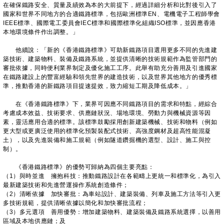
在確保鐵路安全、質量及績效為本的大前提下，經過詳細分析和比對後引入了
國家和世界不同地方的合適鐵路標準，包括歐洲標準EN、電機電子工程師學會
IEEE標準、國際電工委員會IEC標準和國際標準化組織ISO標準，並因應香港
本地環境條件作出調整。」
他續說：「新的《香港鐵路標準》可助新鐵路項目選用更多不同的先進建
築技術、建築物料、裝備及鐵路系統，並提供清晰的技術規範作為監管部門的
審批依據，同時便利業界制定及優化施工工序。此舉有助充分善用及引進國家
在鐵路建設上的豐富經驗和領先世界的建造技術，以及世界其他地方的優秀標
準，推動香港的新鐵路項目提速提效，致力縮短工期及降低成本。」
在《香港鐵路標準》下，業界可因應不同鐵路項目的需求和特點，經綜合
考慮成本效益、技術要求、供應鏈狀況、場地環境、勞動力與機械資源等因
素，靈活應用合適的標準。該標準鼓勵採用創新建築機械、技術和物料（例如
更大型或更廣泛使用的標準化預製裝配式技術、高強度鋼材及超高性能混凝
土），以及先進裝備和施工規範（例如隧道鑽掘機的選型、設計、施工與控
制）。
《香港鐵路標準》的優勢可歸納為四個主要亮點：
（1）與時並進 擁抱科技：推動鐵路設計在各範疇上更統一和標準化，為引入
最新建築技術和先進營運操作系統創造條件；
（2）清晰依據 加快審批：為車站設計、建築裝備、列車及施工方法等引入更
多技術規範，提供清晰依據以簡化和加快審批流程；
（3）多元選項 善用優勢：增加建築物料、建築裝備及鐵路系統選擇，以善用
區域及本地供應鏈；及