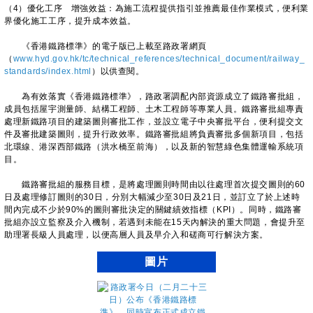
（4）優化工序 增強效益：為施工流程提供指引並推薦最佳作業模式，便利業
界優化施工工序，提升成本效益。
《香港鐵路標準》的電子版已上載至路政署網頁
（
www.hyd.gov.hk/tc/technical_references/technical_document/railway_
standards/index.html
）以供查閱。
為有效落實《香港鐵路標準》，路政署調配內部資源成立了鐵路審批組，
成員包括屋宇測量師、結構工程師、土木工程師等專業人員。鐵路審批組專責
處理新鐵路項目的建築圖則審批工作，並設立電子中央審批平台，便利提交文
件及審批建築圖則，提升行政效率。鐵路審批組將負責審批多個新項目，包括
北環線、港深西部鐵路（洪水橋至前海），以及新的智慧綠色集體運輸系統項
目。
鐵路審批組的服務目標，是將處理圖則時間由以往處理首次提交圖則的60
日及處理修訂圖則的30日，分別大幅減少至30日及21日，並訂立了於上述時
間內完成不少於90%的圖則審批決定的關鍵績效指標（KPI）。同時，鐵路審
批組亦設立監察及介入機制，若遇到未能在15天內解決的重大問題，會提升至
助理署長級人員處理，以便高層人員及早介入和磋商可行解決方案。
圖片