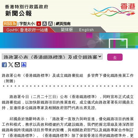
|
字型大小:
|
網頁指南
路政署公布《香港鐵路標準》及成立鐵路審批組 多管齊下優化鐵路推展工作
（附圖）
＊
＊
＊
＊
＊
＊
＊
＊
＊
＊
＊
＊
＊
＊
＊
＊
＊
＊
＊
＊
＊
＊
＊
＊
＊
＊
＊
＊
＊
＊
＊
＊
＊
＊
路政署今日（二月二十三日）公布《香港鐵路標準》，同時宣布正式成立
鐵路審批組，以加快新鐵路項目的推展進程。成立儀式由路政署署長邱國鼎主
持，並邀得多位鐵路專家及相關政府部門代表出席見證。
邱國鼎於致辭時表示：「路政署一直致力與時並進，優化鐵路項目的推展
工作和模式，務求以高效和穩健的方式建設鐵路。我們把握北環線及港深西部
鐵路兩個跨境鐵路項目所帶來的契機，與相關政府部門以及鐵路專家合作制訂
了《香港鐵路標準》。《香港鐵路標準》除了保留香港沿用的鐵路標準外，更