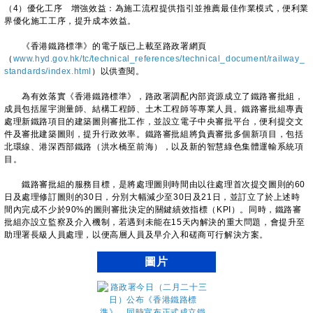
（4）優化工序 增強效益：為施工流程提供指引並推薦最佳作業模式，便利業
界優化施工工序，提升成本效益。
《香港鐵路標準》的電子版已上載至路政署網頁
（
www.hyd.gov.hk/tc/technical_references/technical_document/railway_
standards/index.html
）以供查閱。
為有效落實《香港鐵路標準》，路政署調配內部資源成立了鐵路審批組，
成員包括屋宇測量師、結構工程師、土木工程師等專業人員。鐵路審批組專責
處理新鐵路項目的建築圖則審批工作，並設立電子中央審批平台，便利提交文
件及審批建築圖則，提升行政效率。鐵路審批組將負責審批多個新項目，包括
北環線、港深西部鐵路（洪水橋至前海），以及新的智慧綠色集體運輸系統項
目。
鐵路審批組的服務目標，是將處理圖則時間由以往處理首次提交圖則的60
日及處理修訂圖則的30日，分別大幅減少至30日及21日，並訂立了於上述時
間內完成不少於90%的圖則審批決定的關鍵績效指標（KPI）。同時，鐵路審
批組亦設立監察及介入機制，若遇到未能在15天內解決的重大問題，會提升至
助理署長級人員處理，以便高層人員及早介入和磋商可行解決方案。
圖片