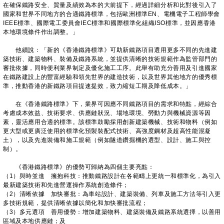
在確保鐵路安全、質量及績效為本的大前提下，經過詳細分析和比對後引入了
國家和世界不同地方的合適鐵路標準，包括歐洲標準EN、電機電子工程師學會
IEEE標準、國際電工委員會IEC標準和國際標準化組織ISO標準，並因應香港
本地環境條件作出調整。」
他續說：「新的《香港鐵路標準》可助新鐵路項目選用更多不同的先進建
築技術、建築物料、裝備及鐵路系統，並提供清晰的技術規範作為監管部門的
審批依據，同時便利業界制定及優化施工工序。此舉有助充分善用及引進國家
在鐵路建設上的豐富經驗和領先世界的建造技術，以及世界其他地方的優秀標
準，推動香港的新鐵路項目提速提效，致力縮短工期及降低成本。」
在《香港鐵路標準》下，業界可因應不同鐵路項目的需求和特點，經綜合
考慮成本效益、技術要求、供應鏈狀況、場地環境、勞動力與機械資源等因
素，靈活應用合適的標準。該標準鼓勵採用創新建築機械、技術和物料（例如
更大型或更廣泛使用的標準化預製裝配式技術、高強度鋼材及超高性能混凝
土），以及先進裝備和施工規範（例如隧道鑽掘機的選型、設計、施工與控
制）。
《香港鐵路標準》的優勢可歸納為四個主要亮點：
（1）與時並進 擁抱科技：推動鐵路設計在各範疇上更統一和標準化，為引入
最新建築技術和先進營運操作系統創造條件；
（2）清晰依據 加快審批：為車站設計、建築裝備、列車及施工方法等引入更
多技術規範，提供清晰依據以簡化和加快審批流程；
（3）多元選項 善用優勢：增加建築物料、建築裝備及鐵路系統選擇，以善用
區域及本地供應鏈；及