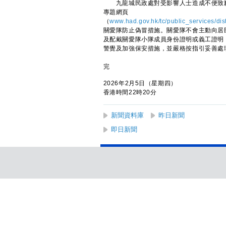
九龍城民政處對受影響人士造成不便致歉，並
專題網頁
（
www.had.gov.hk/tc/public_services/di
關愛隊防止偽冒措施。關愛隊不會主動向居
及配戴關愛隊小隊成員身份證明或義工證明
警覺及加強保安措施，並嚴格按指引妥善處
完
2026年2月5日（星期四）
香港時間22時20分
新聞資料庫
昨日新聞
即日新聞