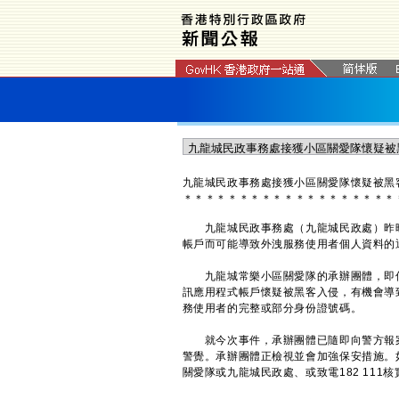
九龍城民政事務處接獲小區關愛隊懷疑被黑
＊
＊
＊
＊
＊
＊
＊
＊
＊
＊
＊
＊
＊
＊
＊
＊
＊
＊
＊
九龍城民政事務處（九龍城民政處）昨晚
帳戶而可能導致外洩服務使用者個人資料的
九龍城常樂小區關愛隊的承辦團體，即何
訊應用程式帳戶懷疑被黑客入侵，有機會導
務使用者的完整或部分身份證號碼。
就今次事件，承辦團體已隨即向警方報案
警覺。承辦團體正檢視並會加強保安措施。
關愛隊或九龍城民政處、或致電182 111