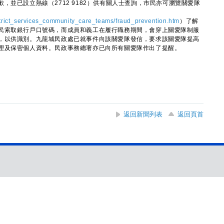
已設立熱線（2712 9182）供有關人士查詢，市民亦可瀏覽關愛隊
strict_services_community_care_teams/fraud_prevention.htm
）了解
民索取銀行戶口號碼，而成員和義工在履行職務期間，會穿上關愛隊制服
，以供識別。九龍城民政處已就事件向該關愛隊發信，要求該關愛隊提高
理及保密個人資料。民政事務總署亦已向所有關愛隊作出了提醒。
返回新聞列表
返回頁首