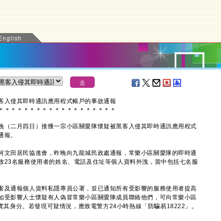
客入侵其即時通訊應用程式帳戶的事故通報
＊
＊
＊
＊
＊
＊
＊
＊
＊
＊
＊
＊
＊
＊
＊
＊
＊
＊
＊
（二月四日）接獲一宗小區關愛隊懷疑被黑客入侵其即時通訊應用程式
通報。
文田居民協進會，昨晚向九龍城民政處通報，常樂小區關愛隊的即時通
致23名服務使用者的姓名、電話及住址等個人資料外洩，當中包括七名服
及通報個人資料私隱專員公署，並已通知所有受影響的服務使用者提高
如受影響人士懷疑有人偽冒常樂小區關愛隊成員聯絡他們，可向常樂小區
核實其身分。若發現可疑情況，應致電警方24小時熱線「防騙易18222」。