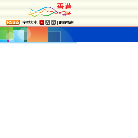
|
字型大小:
|
網頁指南