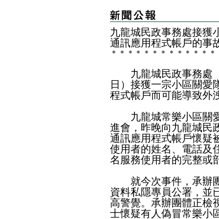
九龍城民政事務處接獲
通訊應用程式帳戶的事
＊
＊
＊
＊
＊
＊
＊
＊
＊
＊
＊
＊
＊
九龍城民政事務處（
日）接獲一宗小區關愛
程式帳戶而可能導致外
九龍城常樂小區關愛
進會，昨晚向九龍城民
通訊應用程式帳戶懷疑
使用者的姓名、電話及
名服務使用者的完整或
就今次事件，承辦團
資料私隱專員公署，並
高警覺。承辦團體正檢
士懷疑有人偽冒常樂小