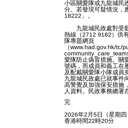
小區關愛隊或九龍城民政處
分。若發現可疑情況，
18222」。
九龍城民政處對受影
熱線（2712 9182
隊專題網頁
（
www.had.gov.hk/tc/pu
community_care_teams
愛隊防止偽冒措施。關
號碼，而成員和義工在
及配戴關愛隊小隊成員
九龍城民政處已就事件
高警覺及加強保安措施
人資料。民政事務總署
完
2026年2月5日（星期四
香港時間22時20分