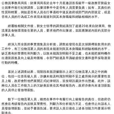
公務員事務局局長：財庫局局長於去年十月底邀請首長級甲一級政務官劉焱女
士就事件進行紀律調查，以釐清事件中是否有人員需要負責；如有，其責任的
性質和輕重，例如是否有人員在行事過程中違反政府或部門的內部規定，或是
否有人員的行為或工作表現未能達到與其本身職級和經驗相稱的水平。
經覆檢相關文件後，劉女士領導的調查組識別了超過20名來自財庫局、物
流署及食物環境衞生署的人員，要求他們作出陳述，並因應陳述內容約見部分
涉事人員。
經深入而全面的事實搜集及分析後，調查組發現在是次採購樽裝飲用水的
工作中，有三位物流署人員的表現未能達到與其本身職級和經驗相稱的水平，
缺乏應有的警覺性和判斷力，以致未能識別明顯不妥之處，也未能把握時機作
出適當跟進及向上級及時匯報，令部門錯過及早識破虛假文書和盡早採取適當
行動的時機。
基於上述調查結果，現階段表面證據顯示上述三位物流署人員之中的兩
位，包括一位首長級人員，涉嫌未能及時識別明顯不妥之處所揭示的重要性並
且上報，政府會對他們展開正式紀律研訊，並按研訊裁決作出懲處。此外，該
兩位人員在工作能力上的欠缺會反映在其考績報告內，政府亦會向未達頂薪點
的人員停止發放增薪點。
餘下一位物流署人員，雖然在事件中有履行向上級報告的責任，但政府仍
然會在考績報告內反映其警覺性、判斷力和分析能力不足，也會停止向該名人
員發放增薪點，並給予書面告誡，要求該人員日後在上述各項能力均要展示明
顯進步。