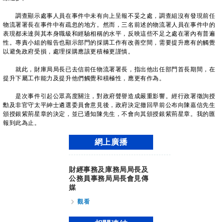
調查顯示處事人員在事件中未有向上呈報不妥之處，調查組沒有發現前任
物流署署長在事件中有疏忽的地方。然而，三名前述的物流署人員在事件中的
表現都未達與其本身職級和經驗相稱的水平，反映這些不足之處在署內有普遍
性。專責小組的報告也顯示部門的採購工作有改善空間，需要提升應有的觸覺
以避免政府受損，處理採購應該更積極更謹慎。
就此，財庫局局長已去信前任物流署署長，指出他出任部門首長期間，在
提升下屬工作能力及提升他們觸覺和積極性，應更有作為。
是次事件引起公眾高度關注，對政府聲譽造成嚴重影響。經行政署徵詢授
勳及非官守太平紳士遴選委員會意見後，政府決定撤回早前公布向陳嘉信先生
頒授銀紫荊星章的決定，並已通知陳先生，不會向其頒授銀紫荊星章。我的匯
報到此為止。
網上廣播
財經事務及庫務局局長及
公務員事務局局長會見傳
媒
觀看