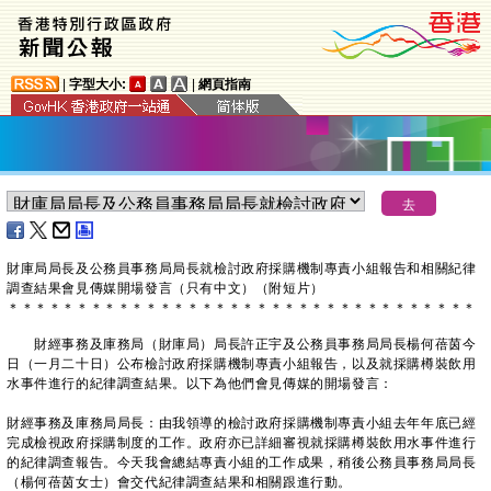
|
字型大小:
|
網頁指南
財庫局局長及公務員事務局局長就檢討政府採購機制專責小組報告和相關紀律
調查結果會見傳媒開場發言（只有中文）（附短片）
＊
＊
＊
＊
＊
＊
＊
＊
＊
＊
＊
＊
＊
＊
＊
＊
＊
＊
＊
＊
＊
＊
＊
＊
＊
＊
＊
＊
＊
＊
＊
＊
＊
＊
財經事務及庫務局（財庫局）局長許正宇及公務員事務局局長楊何蓓茵今
日（一月二十日）公布檢討政府採購機制專責小組報告，以及就採購樽裝飲用
水事件進行的紀律調查結果。以下為他們會見傳媒的開場發言：
財經事務及庫務局局長：由我領導的檢討政府採購機制專責小組去年年底已經
完成檢視政府採購制度的工作。政府亦已詳細審視就採購樽裝飲用水事件進行
的紀律調查報告。今天我會總結專責小組的工作成果，稍後公務員事務局局長
（楊何蓓茵女士）會交代紀律調查結果和相關跟進行動。