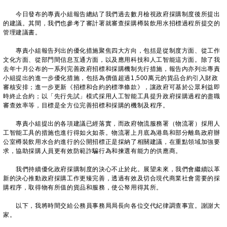
今日發布的專責小組報告總結了我們過去數月檢視政府採購制度後所提出
的建議。其間，我們也參考了審計署就審查採購樽裝飲用水招標過程所提交的
管理建議書。
專責小組報告列出的優化措施聚焦四大方向，包括是從制度方面、從工作
文化方面、從部門間信息互通方面，以及應用科技和人工智能這方面。除了我
去年十月公布的一系列完善政府招標和採購機制先行措施，報告內亦列出專責
小組提出的進一步優化措施，包括為價值超過1,500萬元的貨品合約引入財政
審核安排；進一步更新《招標和合約的標準條款》，讓政府可基於公眾利益即
時終止合約；以「先行先試」模式採用人工智能工具提升政府採購過程的盡職
審查效率等，目標是全方位完善招標和採購的機制及程序。
專責小組提出的各項建議已經落實，而政府物流服務署（物流署）採用人
工智能工具的措施也進行得如火如荼。物流署上月底為港島和部分離島政府辦
公室樽裝飲用水合約進行的公開招標正是採納了相關建議，在重點領域加強要
求，協助採購人員更有效防範詐騙行為和揀選有能力的供應商。
我們持續優化政府採購制度的決心不止於此。展望未來，我們會繼續以革
新的決心推動政府採購工作更臻完善，透過有效及切合現代商業社會需要的採
購程序，取得物有所值的貨品和服務，使公帑用得其所。
以下，我將時間交給公務員事務局局長向各位交代紀律調查事宜。謝謝大
家。