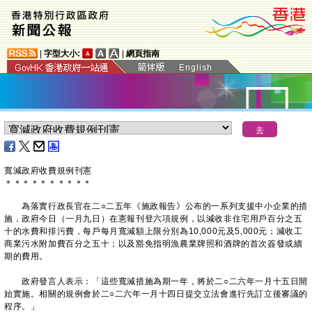
|
字型大小:
|
網頁指南
寬減政府收費規例刊憲
＊
＊
＊
＊
＊
＊
＊
＊
＊
＊
為落實行政長官在二○二五年《施政報告》公布的一系列支援中小企業的措
施，政府今日（一月九日）在憲報刊登六項規例，以減收非住宅用戶百分之五
十的水費和排污費，每戶每月寬減額上限分別為10,000元及5,000元；減收工
商業污水附加費百分之五十；以及豁免指明漁農業牌照和酒牌的首次簽發或續
期的費用。
政府發言人表示：「這些寬減措施為期一年，將於二○二六年一月十五日開
始實施。相關的規例會於二○二六年一月十四日提交立法會進行先訂立後審議的
程序。」