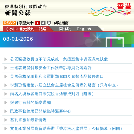
|
字型大小:
|
網站指南
08-01-2026
公營醫療收費改革初見成效 急症室集中資源救急扶危
土拓署規管斜坡安全工作獲申訴專員公署嘉許
英國蘇格蘭珀斯和金羅斯郡禽肉及禽類產品暫停進口
李慧琼當選第八屆立法會主席後會見傳媒的發言（只有中文）
兩名入境旅客進口未完稅香煙罪成判囚（附圖）
與銀行有關的騙案通知
民政事務總署已開放臨時避寒中心
基孔肯雅熱最新情況
文創產業發展處資助舉辦「香港潮玩盛世展」今日揭幕（附圖）