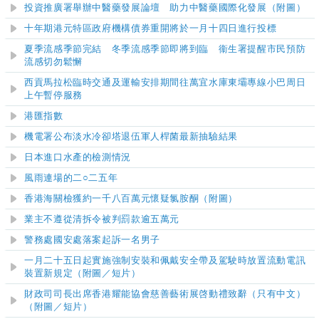
投資推廣署舉辦中醫藥發展論壇 助力中醫藥國際化發展（附圖）
十年期港元特區政府機構債券重開將於一月十四日進行投標
夏季流感季節完結 冬季流感季節即將到臨 衞生署提醒市民預防
流感切勿鬆懈
西貢馬拉松臨時交通及運輸安排期間往萬宜水庫東壩專線小巴周日
上午暫停服務
港匯指數
機電署公布淡水冷卻塔退伍軍人桿菌最新抽驗結果
日本進口水產的檢測情況
風雨連場的二○二五年
香港海關檢獲約一千八百萬元懷疑氯胺酮（附圖）
業主不遵從清拆令被判罰款逾五萬元
警務處國安處落案起訴一名男子
一月二十五日起實施強制安裝和佩戴安全帶及駕駛時放置流動電訊
裝置新規定（附圖／短片）
財政司司長出席香港耀能協會慈善藝術展啓動禮致辭（只有中文）
（附圖／短片）