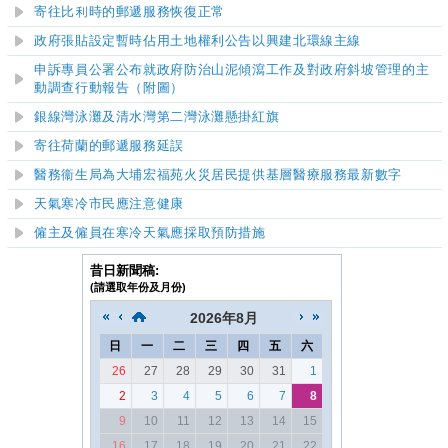
寄往比利時的郵遞服務恢復正常
政府張貼設定暫時佔用土地權利公告以興建北環線主線
申訴專員公署公布就政府防治山泥傾瀉工作及對政府斜坡管理的主
動調查行動報告（附圖）
銀線灣泳灘及清水灣第二灣泳灘
懸掛紅旗
寄往荷蘭的郵遞服務延誤
醫務衞生局為大埔宏福苑火災居民提供基層醫療服務最新數字
天氣寒冷市民應注意健康
僱主及僱員在寒冷天氣應採取預防措施
昔日新聞稿:
(請選取年份及月份)
2026
年
8月
日
一
二
三
四
五
六
26
27
28
29
30
31
1
2
3
4
5
6
7
8
9
10
11
12
13
14
15
16
17
18
19
20
21
22