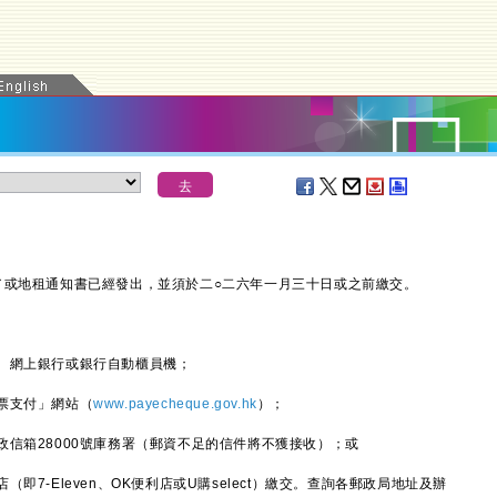
或地租通知書已經發出，並須於二○二六年一月三十日或之前繳交。
、網上銀行或銀行自動櫃員機；
票支付」網站（
www.payecheque.gov.hk
）；
信箱28000號庫務署（郵資不足的信件將不獲接收）；或
7-Eleven、OK便利店或U購select）繳交。查詢各郵政局地址及辦