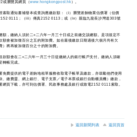
22或瀏覽其網頁（
www.hongkongpost.hk
）。
索取通知書補發本或查詢應繳款額：（i）瀏覽差餉物業估價署（估價
152 0111；（iii）傳真2152 0113；或（iv）親臨九龍長沙灣道303號
額，繳納人須於二○二六年一月三十日或之前繳交該總額。是項規定不
款額會被加徵百分之五的附加費。如在最後繳款日期過後六個月尚有欠
費）將再被加徵百分之十的附加費。
款額會在二○二六年一月三十日從繳納人的銀行帳戶支付。繳納人須確
至轉帳完成。
免費提供的電子差餉地租單服務收取電子帳單及繳款，亦鼓勵他們使用
快、繳費靈、網上銀行、電子支票／電子本票或銀行自動櫃員機）繳款，
網頁下載，亦可到估價署、民政事務處及銀行或致電2152 0111索取。
返回新聞列表
返回頁首