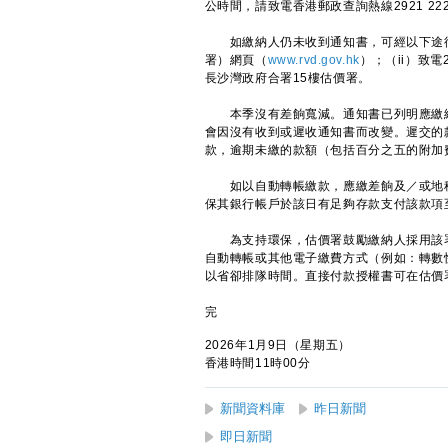
公時間，請致電香港郵政查詢熱線2921 22
如繳納人仍未收到通知書，可經以下途徑
署）網頁（
www.rvd.gov.hk
）；（ii）致電2
長沙灣政府合署15樓估價署。
本季沒有差餉寬減。通知書已列明應繳總
會因沒有收到或遲收通知書而改變。遲交的
款，逾期未繳的款額（包括百分之五的附加
如以自動轉帳繳款，應繳差餉及／或地租
保其銀行帳戶於該日有足夠存款支付該款項
為支持環保，估價署鼓勵繳納人採用該署
自動轉帳或其他電子繳費方式（例如：轉數
以省卻排隊時間。直接付款授權書可在估價署
完
2026年1月9日（星期五）
香港時間11時00分
新聞資料庫
昨日新聞
即日新聞