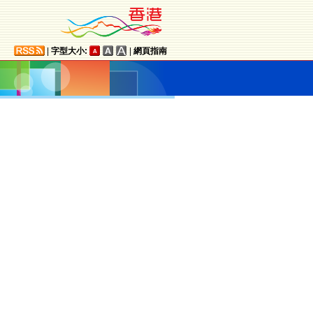
|
字型大小:
|
網頁指南