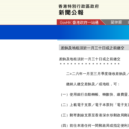
差餉及地租須於一月三十日或之前繳交
＊
＊
＊
＊
＊
＊
＊
＊
＊
＊
＊
＊
＊
＊
＊
＊
＊
二○二六年一月至三月季度徵收差餉及／
繳納人繳交差餉及／或地租，可：
（一）使用銀行自動轉帳、轉數快、繳費靈
（二）上載電子支票／電子本票到「電子支
（三）郵寄劃線支票至香港深水埗郵政局郵政
（四）前往本港任何一間郵政局或指定便利店（即