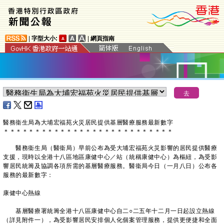
|
字型大小:
|
網頁指南
醫務衞生局為大埔宏福苑火災居民提供基層醫療服務最新數字
＊
＊
＊
＊
＊
＊
＊
＊
＊
＊
＊
＊
＊
＊
＊
＊
＊
＊
＊
＊
＊
＊
＊
＊
＊
＊
＊
醫務衞生局（醫衞局）早前公布為受大埔宏福苑火災影響的居民提供醫療
支援，現時以全港十八區地區康健中心／站（統稱康健中心）為樞紐，為受影
響居民統籌及協調各項所需的基層醫療服務。醫衞局今日（一月八日）公布各
服務的最新數字：
康健中心熱線
基層醫療署統籌全港十八區康健中心自二○二五年十二月一日起設立熱線
（詳見附件一），為受影響居民安排個人化個案管理服務，提供更便捷和全面