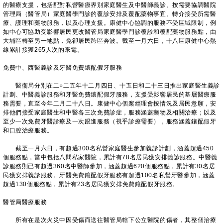
的醫療支援，包括配對私營醫療界別家庭醫生及中醫師義診、按需要協調醫院
管理局（醫管局）家庭醫學門診的覆診安排及覆配藥物事宜、轉介接受所需醫
療、護理和藥物服務，以及心理支援。康健中心協調的服務不受區域限制，例
如中心可協助受影響居民更改醫管局家庭醫學門診覆診和覆配藥物服務點，由
大埔區轉至另一地點，免卻居民跨區奔波。截至一月六日，十八區康健中心熱
線累計接獲265人次的來電。
免費中、西醫義診及牙醫免費鑲配假牙服務
醫衞局分別在二○二五年十二月四日、十五日和二十三日推出家庭醫生義診
計劃、中醫義診服務和牙醫免費鑲配假牙服務，支援受影響居民的基層醫療服
務需要，直至今年二月二十八日。康健中心個案經理會按情況及居民意願，安
排他們接受家庭醫生和中醫各三次免費診症，服務涵蓋藥物及相關治療；以及
至少一次免費牙醫診療及一次跟進服務（視乎診療需要），服務涵蓋鑲配假牙
和口腔治療服務。
截至一月六日，有超過300名私營家庭醫生參加義診計劃，涵蓋超過450
個服務點，當中包括八間私家醫院，累計有78名居民獲安排義診服務。中醫義
診服務則已有超過360名中醫師參加，涵蓋超過620個服務點，累計有30名居
民獲安排義診服務。牙醫免費鑲配假牙服務有超過100名私營牙醫參加，涵蓋
超過130個服務點，累計有23名居民獲安排免費鑲配假牙服務。
醫管局醫療服務
所有在是次火災中因受傷而送往醫管局轄下公立醫院的傷者，其整個治療