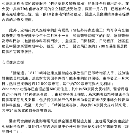
和復康過程所需的醫療服務（包括藥物及醫療器械）均會獲全額費用豁免。在
火災中共有79名傷者在不同的公立醫院接受治療，截至一月六日，已經有69名
傷者先後康復出院。餘下的10名傷者均情況穩定，醫護人員會繼續為傷者提供
合適的治療及照顧。
此外，宏福苑共八座樓宇的所有居民（包括外籍家庭傭工）均可享有全額
醫療費用豁免安排至今年十二月三十一日，涵蓋醫管局轄下的住院、家庭醫學
及專科門診（包括精神科專科門診）、急症室、日間醫院、日間程序、社區服
務及中醫診所暨教研中心。截至一月六日，醫管局已為約1 700名受影響居民
提供所需醫療服務。
心理健康支援
「情緒通」18111精神健康支援熱線在事故當日已即時增派人手，並加強
對接聽員的訓練，以應對市民因事件而可能產生的情緒困擾。由事發至一月六
日，熱線已接聽超過12 800宗來電，其中約700宗來電與火災相關；
WhatsApp功能亦已處理超過600宗信息，其中約50宗與火災相關。醫管局透
過24小時的「精神健康專線」，由精神科護士接聽，為求助者就精神健康事宜
提供專業意見及支援，包括提供風險評估及按求助者需要適切安排轉介醫管局
精神科服務。截至一月六日，「精神健康專線」共收到94宗與火災相關來電，
其中34宗來電來自受影響市民。
醫衞局會繼續為受影響居民提供全面基層醫療支援，並從居民的角度設計
相關服務流程，讓他們只需透過康健中心便可獲得便捷及到位的醫療支援（詳
見附件二）。