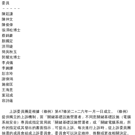
委員
－－－－－
陳廷謙
陳仲文
陳俊偉
張澤松博士
蔡錦豪
顏國定
洪羽緁
簡吳秋玉
郭耀光博士
李貞儀
李婉娜
彭京玲
謝偉鴻
施俊匡
王海意
葉冠成
容詩蘊
上訴委員團是根據《條例》第47條於二○二六年一月一日成立。《條例》
提供獨立的上訴機制，當「關鍵基礎設施營運者」不同意關鍵基礎設施（電腦
系統安全）專員或指定當局就「關鍵基礎設施營運者」或「關鍵電腦系統」所
作的指定或其發出的書面指示，可提出上訴。每次進行上訴時，從上訴委員團
抽選的成員會組成上訴委員會。委員會可以決定維持、推翻或更改相關決定。