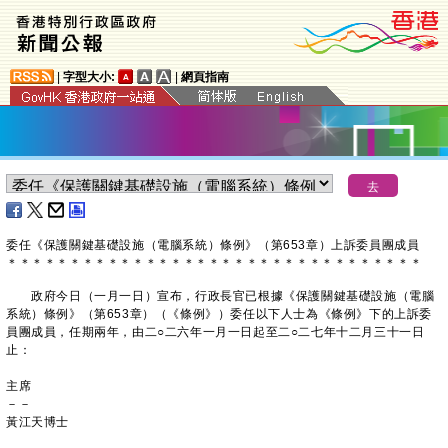
|
字型大小:
|
網頁指南
​委任《保護關鍵基礎設施（電腦系統）條例》（第653章）上訴委員團成員
＊
＊
＊
＊
＊
＊
＊
＊
＊
＊
＊
＊
＊
＊
＊
＊
＊
＊
＊
＊
＊
＊
＊
＊
＊
＊
＊
＊
＊
＊
＊
＊
＊
政府今日（一月一日）宣布，行政長官已根據《保護關鍵基礎設施（電腦
系統）條例》（第653章）（《條例》）委任以下人士為《條例》下的上訴委
員團成員，任期兩年，由二○二六年一月一日起至二○二七年十二月三十一日
止：
主席
－－
黃江天博士