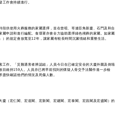
發工作會持續進行。
段供使用火葬服務的家屬選擇，並在曾咀、哥連臣角新廈、石門及和合
家屬申請和進行編配。食環署亦會全力協助選擇綠色殯葬的家屬。如家屬
」）的規定會放寬至12年，讓家屬有較長時間沉澱情緒和重整生活。
工作。「災難遇害者辨認組」人員今日在已確定安全的大廈外圍及倒塌
數目維持159人。人員亦已將早前找到的懷疑人骨交予法醫作進一步檢
求盡快確認他們的情況及死傷人數。
廈（宏仁閣、宏道閣、宏新閣、宏建閣、宏泰閣、宏昌閣及宏盛閣）的