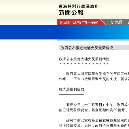
政府公布跟進大埔火災最新情況
＊
＊
＊
＊
＊
＊
＊
＊
＊
＊
＊
＊
＊
＊
政府就大埔宏福苑火災成立的三個工作組
作組——正全力持續跟進火災的支援、善後
經濟及福利援助
———————
截至今日（十二月五日）中午，政府成立
的三億元啓動資金，基金總額約為30億元
政府早前已宣布基金會就每位死難者向家屬
項正陸續發放。另外，政府也宣布基金會向