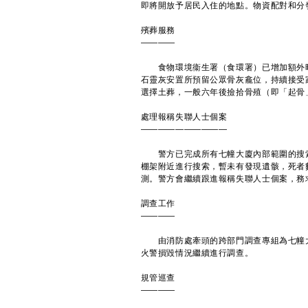
即將開放予居民入住的地點。物資配對和分
殯葬服務
————
食物環境衞生署（食環署）已增加額外時
石靈灰安置所預留公眾骨灰龕位，持續接受
選擇土葬，一般六年後撿拾骨殖（即「起骨
處理報稱失聯人士個案
——————————
警方已完成所有七幢大廈內部範圍的搜索
棚架附近進行搜索，暫未有發現遺骸，死者
測。警方會繼續跟進報稱失聯人士個案，務
調查工作
————
由消防處牽頭的跨部門調查專組為七幢大
火警損毀情況繼續進行調查。
規管巡查
————