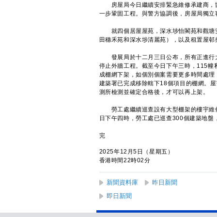
房屋局今日繼續安排緊急維修承建商，協
一步鞏固工程。與警方協調後，房屋局獨立
就四個居屋屋苑，深水埗怡閣苑和觀塘安
田穗禾苑和深水埗清麗苑），以及租置屋邨
發展局於十二月三日公布，所有正進行大
停止外牆工程。截至今日下午三時，115
成棚網下架，如個別個案需要更多時間處理
建築署已完成移除轄下18個項目的棚網。
測所檢測並確定合格後，才可以再上架。
勞工處繼續巡查設有大型棚架的樓宇維修
日下午四時，勞工處已巡查300個建築地盤
完
2025年12月5日（星期五）
香港時間22時02分
新聞資料庫
昨日新聞
即日新聞