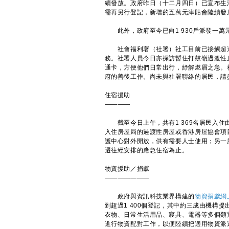
續發放。政府昨日（十二月四日）已宣布生
需再另行登記，新增的五萬元津貼會陸續發
此外，政府至今已向1 930戶派發一萬
社會福利署（社署）社工目前已接觸超過1 
務。社署人員今日亦探訪暫住打鼓嶺過渡性房
通卡，方便他們日常出行，紓解燃眉之急。
府的善後工作。尚未與社署聯絡的居民，請盡快
住宿援助
————
截至今日上午，共有1 369名居民入住由
入住房屋局的過渡性房屋或香港房屋協會項
護中心對外開放，供有需要人士使用；另一
遷往經安排的應急住宿為止。
物資援助／捐獻
———————
政府與資訊科技業界構建的
物資捐獻網
到超過1 400個登記，其中約三成由機構
衣物、日常生活用品、寢具、電器等多個類
進行物資配對工作，以便陸續把適用物資派送