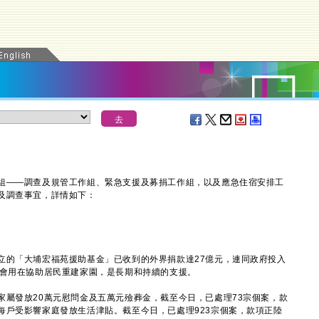
——調查及規管工作組、緊急支援及募捐工作組，以及應急住宿安排工
及調查事宜，詳情如下：
的「大埔宏福苑援助基金」已收到的外界捐款達27億元，連同政府投入
，會用在協助居民重建家園，是長期和持續的支援。
發放20萬元慰問金及五萬元殮葬金，截至今日，已處理73宗個案，款
每戶受影響家庭發放生活津貼。截至今日，已處理923宗個案，款項正陸