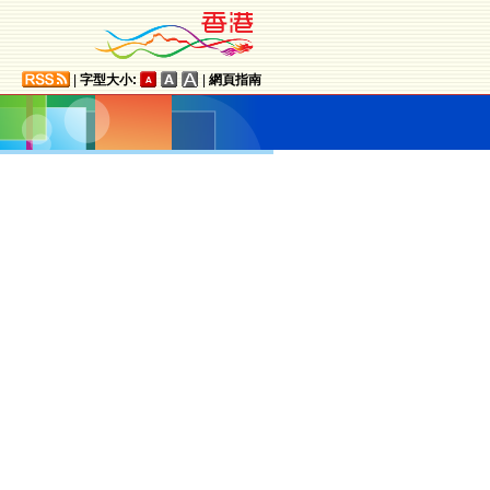
|
字型大小:
|
網頁指南