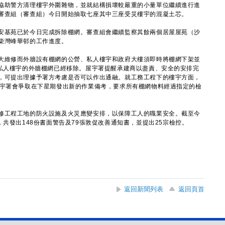
助警方清理樓宇外圍雜物，並就結構損壞較嚴重的小量單位繼續進行進
審查組（審查組）今日開始抽取七座其中三座受災樓宇的混凝土芯。
基苑已於今日完成拆除棚網。審查組會繼續監察其餘兩個居屋屋苑（沙
柴灣峰華邨的工作進度。
維修而外牆設有棚網的公營、私人樓宇和政府大樓須即時將棚網下架並
幢私人樓宇的外牆棚網已經移除。屋宇署提醒承建商以盡責、安全的安排完
，可提出理據予署方考慮是否可以作出通融。就工務工程下的樓宇方面，
屋宇署會爭取在下星期發出新的作業備考，要求所有棚網物料經過指定的檢
工程工地的防火設施及火災應變安排，以保障工人的職業安全。截至今
，共發出148份書面警告及79張敦促改善通知書，並提出25宗檢控。
返回新聞列表
返回頁首