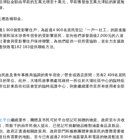
活津貼金額由早前的五萬元增至十萬元，早前獲發放五萬元津貼的家庭無
放。
元應急補助金。
900個受影響住戶，為超過4 900名居民登記「一戶一社工」的跟進服
屋和深水埗青年宿舍的受影響居民，並向他們派發面值2,000元的八達
社署會與受影響住戶保持聯繫，為他們提供一切所需協助，並全力支援政
致電182 183提供聯絡方法。
民政及青年事務局協調的青年宿舍／營舍或酒店房間；另有2 499名居民
目的單位。此外，大埔民政事務處現維持一所位於大埔社區中心的臨時庇
所位於東昌街社區會堂的臨時庇護中心，則會繼續運作至所有使用者全部
上平台
繼續運作，團體及市民可於平台登記可捐贈的物資。政府至今共收
提出，而餘下的由市民個人提出。已登記可捐獻物品種類涵蓋食品及飲品、
別。政府正透過相關政策局、政府部門和服務團體掌握居民的實際需要後
往有需要的地點。至今已有超過2 800件涵蓋寢具和電器的物資配送至