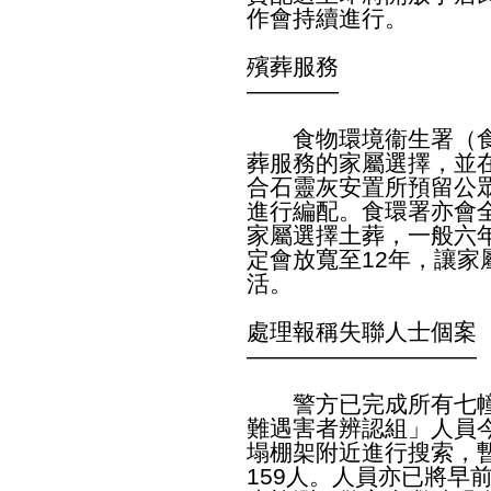
作會持續進行。
殯葬服務
————
食物環境衞生署（食
葬服務的家屬選擇，並
合石靈灰安置所預留公
進行編配。食環署亦會
家屬選擇土葬，一般六
定會放寬至12年，讓
活。
處理報稱失聯人士個案
——————————
警方已完成所有七幢
難遇害者辨認組」人員
塌棚架附近進行搜索，
159人。人員亦已將早