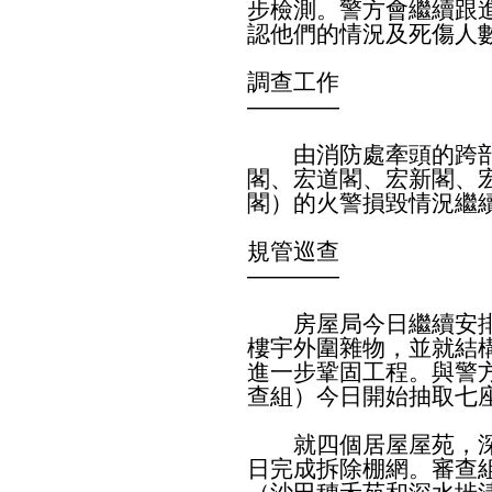
步檢測。警方會繼續跟
認他們的情況及死傷人
調查工作
————
由消防處牽頭的跨部
閣、宏道閣、宏新閣、
閣）的火警損毀情況繼
規管巡查
————
房屋局今日繼續安排
樓宇外圍雜物，並就結
進一步鞏固工程。與警
查組）今日開始抽取七
就四個居屋屋苑，深
日完成拆除棚網。審查