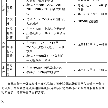
昏時段提供服務
大埔墟、荃灣及觀塘
專線小巴20B、20C、20E、
大
專線小巴20B、20C及
樂善
20G、20R及20T前往大埔墟
埔
服務
村
站
九巴75K已增加三輛
策誠
居民巴士NR50往返策誠軒及
NR50加強服務
軒
大埔墟站
路德
九巴77K前往上水站及元朗站
會雙
紅色公共小巴前往上水站及元
魚薈
朗
元
九巴54、77K、251B及
九巴77K已增加一輛
朗
路德
251M分別前往元朗、上水及
會七
荃灣
星薈
專線小巴608及608S分別前
往元朗及錦上路站
博愛
北
九巴79K前住粉嶺及上水站
昇平
九巴79K已增加一輛
區
專線小巴52K前往粉嶺站
村
有關專營巴士及專線小巴服務詳情，可參閱運輸署網頁及各專營巴士營辦
商網頁。運輸署會繼續與相關過渡性房屋項目營運機構和公共運輸服務營辦商
緊密協調，照顧居民的出行需要。
完