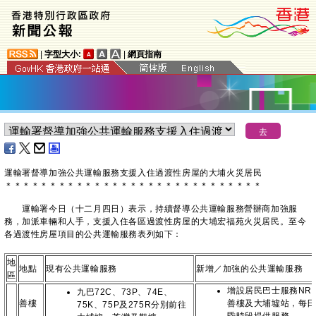
|
字型大小:
|
網頁指南
運輸署督導加強公共運輸服務支援入住過渡性房屋的大埔火災居民
＊
＊
＊
＊
＊
＊
＊
＊
＊
＊
＊
＊
＊
＊
＊
＊
＊
＊
＊
＊
＊
＊
＊
＊
＊
＊
＊
＊
＊
運輸署今日（十二月四日）表示，持續督導公共運輸服務營辦商加強服
務，加派車輛和人手，支援入住各區過渡性房屋的大埔宏福苑火災居民。至今
各過渡性房屋項目的公共運輸服務表列如下：
地
地點
現有公共運輸服務
新增／加強的公共運輸服務
區
增設居民巴士服務NR5
九巴72C、73P、74E、
善樓
善樓及大埔墟站，每
75K、75P及275R分別前往