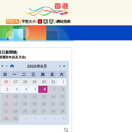
|
字型大小:
|
網站指南
昔日新聞稿:
(請選取年份及月份)
2026
年
8月
日
一
二
三
四
五
六
26
27
28
29
30
31
1
2
3
4
5
6
7
8
9
10
11
12
13
14
15
16
17
18
19
20
21
22
23
24
25
26
27
28
29
30
31
1
2
3
4
5