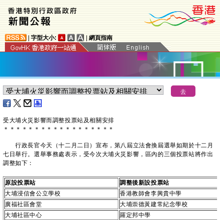
|
字型大小:
|
網頁指南
受大埔火災影響而調整投票站及相關安排
＊
＊
＊
＊
＊
＊
＊
＊
＊
＊
＊
＊
＊
＊
＊
＊
＊
＊
行政長官今天（十二月二日）宣布，第八屆立法會換屆選舉如期於十二月
七日舉行。選舉事務處表示，受今次大埔火災影響，區內的三個投票站將作出
調整如下：
原設投票站
調整後新設投票站
大埔浸信會公立學校
香港教師會李興貴中學
廣福社區會堂
大埔崇德黃建常紀念學校
大埔社區中心
羅定邦中學