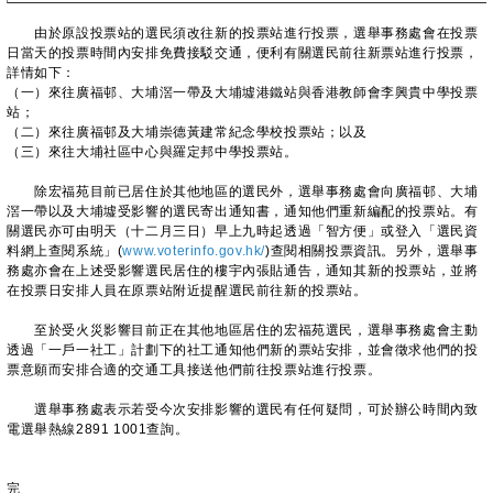
由於原設投票站的選民須改往新的投票站進行投票，選舉事務處會在投票
日當天的投票時間內安排免費接駁交通，便利有關選民前往新票站進行投票，
詳情如下：
（一）來往廣福邨、大埔滘一帶及大埔墟港鐵站與香港教師會李興貴中學投票
站；
（二）來往廣福邨及大埔崇德黃建常紀念學校投票站；以及
（三）來往大埔社區中心與羅定邦中學投票站。
除宏福苑目前已居住於其他地區的選民外，選舉事務處會向廣福邨、大埔
滘一帶以及大埔墟受影響的選民寄出通知書，通知他們重新編配的投票站。有
關選民亦可由明天（十二月三日）早上九時起透過「智方便」或登入「選民資
料網上查閱系統」(
www.voterinfo.gov.hk/
)查閱相關投票資訊。另外，選舉事
務處亦會在上述受影響選民居住的樓宇內張貼通告，通知其新的投票站，並將
在投票日安排人員在原票站附近提醒選民前往新的投票站。
至於受火災影響目前正在其他地區居住的宏福苑選民，選舉事務處會主動
透過「一戶一社工」計劃下的社工通知他們新的票站安排，並會徵求他們的投
票意願而安排合適的交通工具接送他們前往投票站進行投票。
選舉事務處表示若受今次安排影響的選民有任何疑問，可於辦公時間內致
電選舉熱線2891 1001查詢。
完