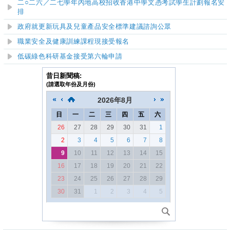
二○二六／二七學年內地高校招收香港中學文憑考試學生計劃報名安
排
政府就更新玩具及兒童產品安全標準建議諮詢公眾
職業安全及健康訓練課程現接受報名
低碳綠色科研基金接受第六輪申請
昔日新聞稿:
(請選取年份及月份)
2026
年
8月
日
一
二
三
四
五
六
26
27
28
29
30
31
1
2
3
4
5
6
7
8
9
10
11
12
13
14
15
16
17
18
19
20
21
22
23
24
25
26
27
28
29
30
31
1
2
3
4
5