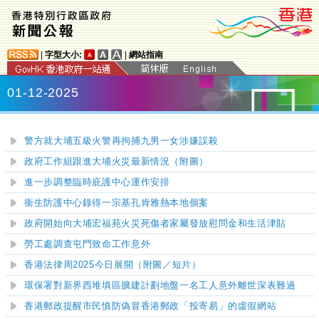
|
字型大小:
|
網站指南
01-12-2025
警方就大埔五級火警再拘捕九男一女涉嫌誤殺
政府工作組跟進大埔火災最新情況（附圖）
進一步調整臨時庇護中心運作安排
衞生防護中心錄得一宗基孔肯雅熱本地個案
政府開始向大埔宏福苑火災死傷者家屬發放慰問金和生活津貼
勞工處調查屯門致命工作意外
香港法律周2025今日展開（附圖／短片）
環保署對新界西堆填區擴建計劃地盤一名工人意外離世深表難過
香港郵政提醒市民慎防偽冒香港郵政「投寄易」的虛假網站