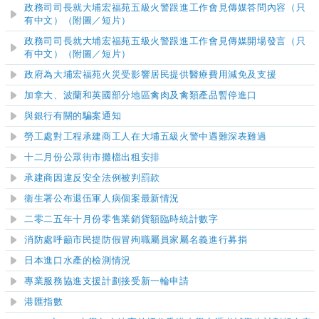
政務司司長就大埔宏福苑五級火警跟進工作會見傳媒答問內容（只
有中文）（附圖／短片）
政務司司長就大埔宏福苑五級火警跟進工作會見傳媒開場發言（只
有中文）（附圖／短片）
政府為大埔宏福苑火災受影響居民提供醫療費用減免及支援
加拿大、波蘭和英國部分地區禽肉及禽類產品暫停進口
與銀行有關的騙案通知
勞工處對工程承建商工人在大埔五級火警中遇難深表難過
十二月份公眾街市攤檔出租安排
承建商因違反安全法例被判罰款
衞生署公布退伍軍人病個案最新情況
二零二五年十月份零售業銷貨額臨時統計數字
消防處呼籲市民提防假冒殉職屬員家屬名義進行募捐
日本進口水產的檢測情況
專業服務協進支援計劃接受新一輪申請
港匯指數