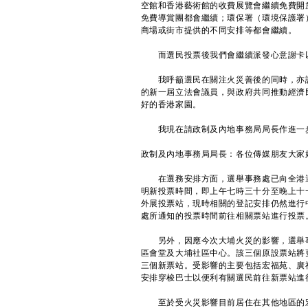
空館和香港藝術館的收費展覽會繼續免費開
免費導賞團都會繼續；環保署（環境保護署
商場或街市提供的不同安排等都會繼續。
而選民投票後我們會繼續派發心意謝卡
我呼籲選民在關注火災善後的同時，亦請
的新一屆立法會議員，與政府共同推動經濟
好的香港家園。
我現在請政制及內地事務局局長作進一
政制及內地事務局局長：各位傳媒朋友大家
在選務安排方面，選舉事務處已向全港選
明新投票時間，即上午七時三十分至晚上十
外展投票站，現時相關的登記安排仍然進行
處所通知的投票時間前往相關票站進行投票
另外，因應今次大埔火災的影響，選舉事
區會堂及大埔社區中心。該三個原設票站將
三個新票站。受影響的主要包括宏福苑、廣
安排穿梭巴士以便利有關選民前往新票站進
至於受火災影響目前居住在其他地區的宏