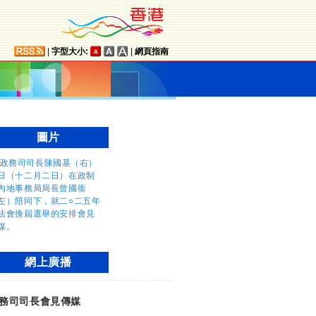
|
字型大小:
|
網頁指南
圖片
網上廣播
務司司長會見傳媒