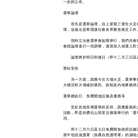
一步的公布。
選舉論壇
首先是選舉論壇，自上星期三發生火災後
壇，這做法是希望讓社會各界聚焦救災工作
現時立法會選舉會如期舉行，我們亦會恢
會就論壇進行一些調整，適當加入候選人對
論壇將於明日和後日（即十二月三日及四
票站安排
另一方面，因應今次大埔火災，選舉事務
大埔滘和大埔墟的選民。政制及內地事務局
選舉繽紛日、免費開放設施及優惠等
至於其他宣傳選舉的安排，因應最新的火
活動，即是於鑽石山荷里活廣場舉行的「選
消。
而十二月六日及七日免費開放政府設施以
當中包括漁護署（漁農自然護理署）的濕地