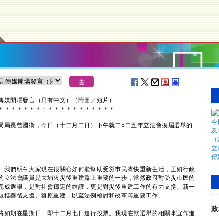
見傳媒開場發言（只有中文）（附圖／短片）
＊
＊
＊
＊
＊
＊
＊
＊
＊
＊
＊
＊
＊
＊
＊
＊
＊
＊
＊
局長曾國衞，今日（十二月二日）下午就二○二五年立法會換屆選舉的
我們明白大家現在很關心如何能幫助受災巿民盡快重新生活，正如行政
的立法會議員是大埔火災後重建路上重要的一步，當然政府對受災巿民的
完成選舉，是對社會穩定的維護，更是對災後重建工作的有力支撐。新一
包括善後支援、復原重建，以至法例檢討和改革等重要工作。
政
如期在星期日，即十二月七日進行投票。我現在就選舉的相關事宜作進