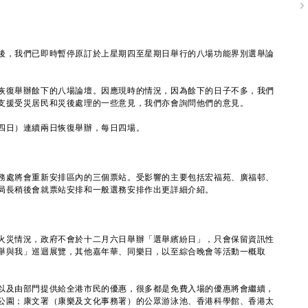
，我們已即時暫停原訂於上星期四至星期日舉行的八場功能界別選舉論
。
復舉辦餘下的八場論壇。因應現時的情況，因為餘下的日子不多，我們
支援受災居民和災後處理的一些意見，我們亦會詢問他們的意見。
日）連續兩日恢復舉辦，每日四場。
處將會重新安排區內的三個票站。受影響的主要包括宏福苑、廣福邨、
局長稍後會就票站安排和一般選務安排作出更詳細介紹。
災情況，政府不會於十二月六日舉辦「選舉繽紛日」，只會保留資訊性
舉與我」巡迴展覽，其他嘉年華、同樂日，以至綜合晚會等活動一概取
及由部門提供給全港市民的優惠，很多都是免費入場的優惠將會繼續，
公園；康文署（康樂及文化事務署）的公眾游泳池、香港科學館、香港太