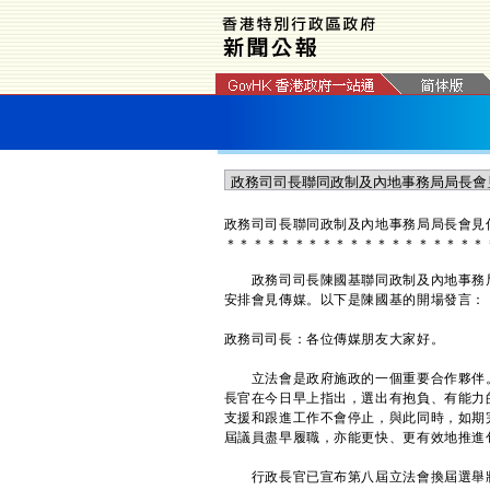
​政務司司長聯同政制及內地事務局局長會
＊
＊
＊
＊
＊
＊
＊
＊
＊
＊
＊
＊
＊
＊
＊
＊
＊
＊
＊
政務司司長陳國基聯同政制及內地事務局
安排會見傳媒。以下是陳國基的開場發言：
政務司司長：各位傳媒朋友大家好。
立法會是政府施政的一個重要合作夥伴。
長官在今日早上指出，選出有抱負、有能力
支援和跟進工作不會停止，與此同時，如期
屆議員盡早履職，亦能更快、更有效地推進
行政長官已宣布第八屆立法會換屆選舉將