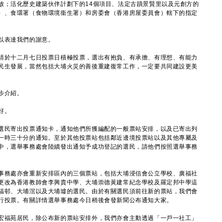
放；活化歷史建築伙伴計劃下的14個項目、法定古蹟景賢里以及元創方的
）、食環署（食物環境衞生署）和房委會（香港房屋委員會）轄下的指定
以表達我們的謝意。
於十二月七日投票日積極投票，選出有抱負、有承擔、有理想、有能力
民生發展，當然包括大埔火災的善後重建復常工作，一定要共同建設更美
步介紹。
好。
民寄出投票通知卡，通知他們所獲編配的一般票站安排，以及已寄出列
一時三十分的通知。至於其他投票站包括鄰近邊境投票站以及其他專屬及
中，選舉事務處會陸續發出通知予成功登記的選民，請他們按照選舉事務
。
務處亦會重新安排區內的三個票站，包括大埔浸信會公立學校、廣福社
更改為香港教師會李興貴中學、大埔崇德黃建常紀念學校及羅定邦中學這
福邨、大埔滘以及大埔墟的選民。由於有關選民須前往新的票站，我們會
行投票。有關詳情選舉事務處今日稍後會發新聞公布通知大家。
福苑居民，除公布新的票站安排外，我們亦會主動透過「一戶一社工」