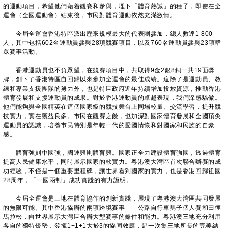
的運動項目，希望他們藉着觀賽和參與，埋下「體育熱誠」的種子，即使在全
運會（全國運動會）結束後，市民對體育運動依然充滿激情。
今屆全運會香港特區派出歷來規模最大的代表團參加，總人數達1 800
人，其中包括602名運動員參與28項競賽項目，以及760名運動員參與23項群
眾賽事活動。
香港運動員也不負眾望，在競賽項目中，共取得9金2銀8銅一共19面獎
牌，創下了香港特區自回歸以來參加全運會的最佳成績。這除了是運動員、教
練和專業支援團隊的努力外，也是特區政府近年持續增加投放資源，推動香港
體育發展和支援運動員的成果。對於香港運動員的卓越表現，我們深感驕傲。
他們能夠與全國精英在這個國家級的競技舞台上同場較量、交流學習，提升競
技實力，實在獲益良多。市民在觀賽之餘，也加深對國家體育發展和全國頂尖
運動員的認識，培養市民特別是年輕一代的愛國情懷和對國家和民族的自豪
感。
體育強則中國強，國運興則體育興。國家正全力建設體育強國，透過體育
提高人民健康水平，同時展示國家的軟實力。粵港澳大灣區首次聯合辦賽的成
功經驗，不僅是一個重要里程碑，讓世界看到國家的實力，也是香港回歸祖國
28周年，「一國兩制」成功實踐的有力證明。
今屆全運會是三地在體育協作的創新實踐，展現了粵港澳大灣區共同發展
的無限可能。其中香港協辦的兩項跨境賽事——公路自行車男子個人賽和田徑
馬拉松，向世界展示大灣區合辦大型賽事的條件和能力。粵港澳三地充分利用
各自的獨特優勢，發揮1+1+1大於3的協同效應，是一次集三地所長的完美結