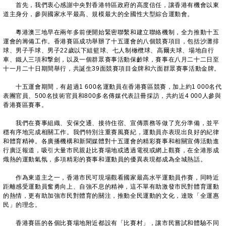
首先，我們衷心感謝中央對香港特區政府的高度信任，讓香港有機會以東
道主身分，參與國家水平最高、規模最大的全國性大型綜合運動會。
粵港澳三地早在兩年多前便開始緊密聯繫和建立聯絡機制，全力推動十五
運會的籌備工作。香港賽區成功舉辦了十五運會的八個競賽項目，包括沙灘排
球、男子手球、男子22歲以下組籃球、七人制橄欖球、高爾夫球、場地自行
車、鐵人三項和撃劍，以及一個群眾賽事活動保齡球，賽事在八月二十二日至
十一月二十日期間舉行，共誕生39面競賽項目金牌和六面群眾賽事活動金牌。
十五運會期間，有超過1 600名運動員在香港賽區競賽，加上約1 000名代
表團官員、500名技術官員和800多名傳媒代表註冊採訪，共約近4 000人參與
香港賽區賽事。
我們在賽事組織、安保交通、接待住宿、宣傳票務等做了充分準備，並平
穩有序地完成相關工作。我們特別注重賽風賽紀，運動員亦表現出良好的紀律
和體育精神。各廣播機構和新聞媒體對十五運會的精彩賽事和相關宣傳活動進
行廣泛報道，吸引大量市民親赴比賽場地或透過電視或網上觀賽，在全港形成
熾熱的運動氣氛，多項精彩的賽事和運動員的優異表現都成為全城熱話。
作為東道主之一，香港市民可現場觀看國家最高水平運動員作賽，同時近
距離感受運動員奮勇向上、自強不息的精神，這不單有助激發市民對體育運動
的熱情，更有助加強市民對體育的關注，推動全民運動的文化，達致「全運惠
民」的理念。
香港賽區的各個比賽場地附近都設有「比賽村」，讓市民嘗試和體驗不同