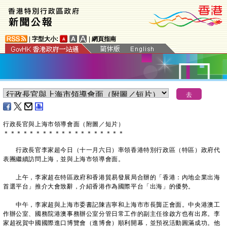
|
字型大小:
|
網頁指南
行政長官與上海市領導會面（附圖／短片）
＊
＊
＊
＊
＊
＊
＊
＊
＊
＊
＊
＊
＊
＊
＊
＊
＊
＊
＊
​行政長官李家超今日（十一月六日）率領香港特別行政區（特區）政府代
表團繼續訪問上海，並與上海市領導會面。
上午，李家超在特區政府和香港貿易發展局合辦的「香港：內地企業出海
首選平台」推介大會致辭，介紹香港作為國際平台「出海」的優勢。
中午，李家超與上海市委書記陳吉寧和上海市市長龔正會面。中央港澳工
作辦公室、國務院港澳事務辦公室分管日常工作的副主任徐啟方也有出席。李
家超祝賀中國國際進口博覽會（進博會）順利開幕，並預祝活動圓滿成功。他