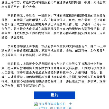
感謝上海市委、市政府支持特區政府今年在進博會期間舉辦「香港：內地企業
出海首選平台」推介大會。
李家超表示，香港在「一國兩制」下擁有國家機遇和國際機遇的雙重疊加
優勢，一直擔當「超級聯繫人」和「超級增值人」角色。他在最新一份《施政
報告》提出成立的內地企業出海專班已積極開展工作，進一步發揮「出海」平
台作用。是次推介大會是成立出海專班後首次在內地舉辦的大型宣傳活動，意
義重大，他歡迎更多上海和內地企業，利用香港作為跳板開拓海外市場，走向
國際，共謀發展。
李家超亦感謝上海市委、市政府多年來重視和支持滬港合作。自二○○三年
建立滬港合作會議機制以來，滬港兩地在經貿、金融、創新科技、文化及青年
交流等領域一直合作無間，成果豐碩。
李家超說，上海黃金交易所國際板今年六月在港設立了首家境外交割倉
庫，特區政府會繼續與上海市攜手推進兩地黃金交易合作。上海同時積極發展
人工智能，而香港正全力發展成為國際創新科技中心，具備科研、資金、數
據、人才等優勢，相信滬港兩地可發揮聯動效應，共同打造全球人工智能發展
樞紐。他有信心滬港兩地會繼續優勢互補，進一步促進全方位、多領域、深層
次的合作，攜手發展新質生產力。
圖片