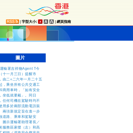
|
字型大小:
|
網頁指南
圖片