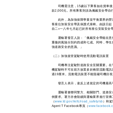
司機需注意，15歲以下乘客如在貨車後
款2,000元。所有乘客則須為佩戴安全帶自
此外，為加強保障學童並平衡業界的營運
客座位加裝安全帶及保護式座椅。由該日起
自二○一八年七月起已於所有座位安裝安全帶
運輸署發言人說：「佩戴安全帶能在意外
重傷的風險分別約四成和七成。同時，學生
強道路安全的意識。」
（二）加強規管駕駛時使用流動電訊裝置
司機專注駕駛對道路安全至關重要。在平
機駕駛時不可在前方放置多於兩部流動電訊
過19厘米。流動電訊裝置不能阻礙司機目
發言人表示，違反上述規定的司機最高可判
運輸署會聯同警方、相關部門、道路安全
例要求。署方亦會陸續與運輸業界進行宣傳
（
www.td.gov.hk/tc/road_safety/sb
）和駕
Agent T Facebook專頁（
www.facebook.c