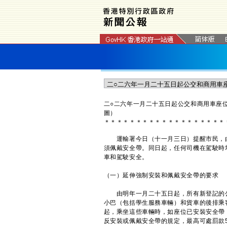
二○二六年一月二十五日起公交和商用車座
圖）
＊
＊
＊
＊
＊
＊
＊
＊
＊
＊
＊
＊
＊
＊
＊
＊
＊
＊
＊
運輸署今日（十一月三日）提醒市民，由
須佩戴安全帶。同日起，任何司機在駕駛時
車和駕駛安全。
（一）延伸強制安裝和佩戴安全帶的要求
由明年一月二十五日起，所有新登記的公
小巴（包括學生服務車輛）和貨車的後排乘
起，乘坐這些車輛時，如座位已安裝安全帶
反安裝或佩戴安全帶的規定，最高可處罰款5