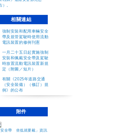
相關連結
強制安裝和配用車輛安全
帶及規管駕駛時使用流動
電訊裝置的修例刊憲
一月二十五日起實施強制
安裝和佩戴安全帶及駕駛
時放置流動電訊裝置新規
定（附圖／短片）
有關《
2025年道路交通
（安全裝備）（修訂）規
例》的公布
附件
「安全帶 坐低就要戴」資訊
圖