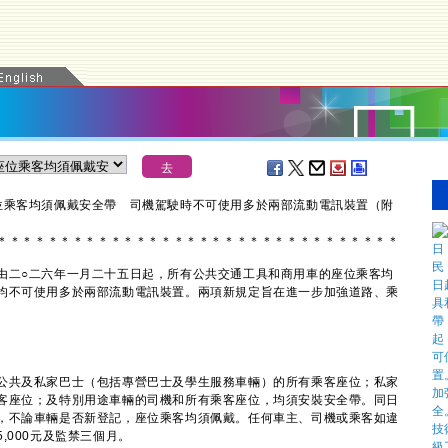
位乘客均須佩戴安全帶 司機駕駛時不可使用多於兩部流動電訊裝置（附
＊
＊
＊
＊
＊
＊
＊
＊
＊
＊
＊
＊
＊
＊
＊
＊
＊
＊
＊
＊
＊
＊
＊
＊
＊
＊
＊
＊
＊
＊
＊
＊
二○二六年一月二十五日起，所有公共交通工具和商用車的座位乘客均
均不可使用多於兩部流動電訊裝置。兩項新規定旨在進一步加強道路、乘
共及私家巴士（包括專營巴士及學生服務車輛）的所有乘客座位；私家
客座位；及特別用途車輛的司機和所有乘客座位，均須安裝安全帶。同日
，不論車輛是否新登記，座位乘客均須佩戴。任何車主、司機或乘客如違
,000元及監禁三個月。