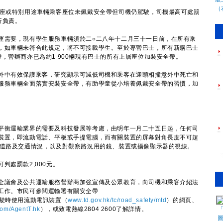
座或特別用途車輛乘客座位未佩戴安全帶但司機仍駕駛，司機最高可處罰
行負責。
需要，現有學生服務車輛須於二○二八年十二月三十一日前，在所有乘
，如車輛未符合此規定，將不可接載學生。至於專營巴士，所有新購巴士
，營辦商亦已為約1 900輛現有巴士的所有上層座位加裝安全帶。
中有效保護乘客，研究顯示可減低司機和乘客在迎頭相撞意外中死亡和
服務車輛全面落實安裝安全帶，有助學童從小培養佩戴安全帶的習慣，加
衡運輸業界的需要及科技發展等考慮，由明年一月二十五日起，任何司
裝置，即流動電話、平板或手提電腦，而有關裝置的屏幕對角長度不可超
視道路及交通情況，以及對觀察路況用的鏡、裝置或攝像顯示器的視線。
處罰款2,000元。
議會及公共運輸服務營辦商加強宣傳及公眾教育，向司機和乘客介紹法
工作。市民可參閱運輸署有關安全帶
駛時使用流動電訊裝置（
www.td.gov.hk/tc/road_safety/mtd
）的網頁、
om/AgentT.hk
），或致電熱線2804 2600了解詳情。