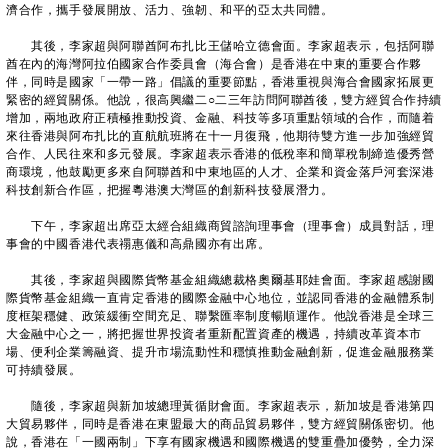
濟合作，攜手發展開放、活力、強韌、和平的亞太共同體。
其後，李家超與阿聯酋阿布扎比王儲哈立德會面。李家超表示，包括阿聯
酋在內的海灣阿拉伯國家合作委員會（海合會）是香港在中東的重要合作夥
伴，同時是國家「一帶一路」倡議的重要節點，香港重視與海合會國家拓展更
緊密的經貿關係。他說，很高興繼二○二三年訪問阿聯酋後，雙方經貿合作持續
增加，兩地政府正積極推動投資、金融、科技等多項重點領域的合作，而隨着
來往香港與阿布扎比的直航航班將在十一月復飛，他期待雙方進一步加強經貿
合作、人民往來和多元發展。李家超表示香港的低稅率和簡單稅制締造優秀營
商環境，他鼓勵更多來自阿聯酋和中東地區的人才、企業和資金落戶河套深港
科技創新合作區，把握粵港澳大灣區的創新科技發展潛力。
下午，李家超出席亞太經合組織商貿諮詢理事會（理事會）成員對話，理
事會的中國香港代表禤惠儀和高鼎國亦有出席。
其後，李家超與國際貨幣基金組織總裁格奧爾基耶娃會面。李家超感謝國
際貨幣基金組織一直肯定香港的國際金融中心地位，並認同香港的金融體系制
度框架穩健、政策緩衝空間充足、聯繫匯率制度暢順運作。他說香港是全球三
大金融中心之一，將把握世界投資者重新配置資產的機遇，持續改革資本市
場、便利企業籌融資、提升市場流動性和穩慎推動金融創新，促進金融服務業
可持續發展。
隨後，李家超與新加坡總理黃循財會面。李家超表示，新加坡是香港第四
大貿易夥伴，同時是香港在東盟最大的商品貿易夥伴，雙方經貿關係密切。他
說，香港在「一國兩制」下享有國家機遇和國際機遇的雙重疊加優勢，全力深