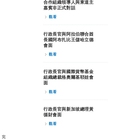
合作組織領導人與東道主
嘉賓非正式對話
觀看
行政長官與阿拉伯聯合酋
長國阿布扎比王儲哈立德
會面
觀看
行政長官與國際貨幣基金
組織總裁格奧爾基耶娃會
面
觀看
行政長官與新加坡總理黃
循財會面
觀看
完