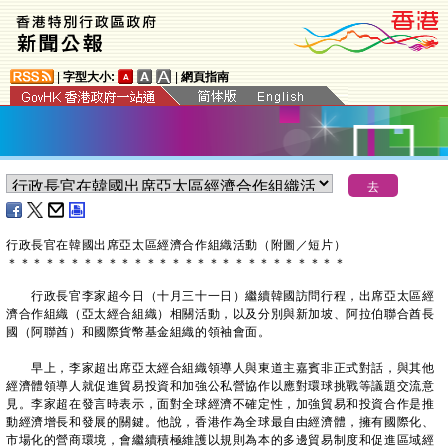
|
字型大小:
|
網頁指南
行政長官在韓國出席亞太區經濟合作組織活動（附圖／短片）
＊
＊
＊
＊
＊
＊
＊
＊
＊
＊
＊
＊
＊
＊
＊
＊
＊
＊
＊
＊
＊
＊
＊
＊
＊
＊
＊
行政長官李家超今日（十月三十一日）繼續韓國訪問行程，出席亞太區經
濟合作組織（亞太經合組織）相關活動，以及分別與新加坡、阿拉伯聯合酋長
國（阿聯酋）和國際貨幣基金組織的領袖會面。
早上，李家超出席亞太經合組織領導人與東道主嘉賓非正式對話，與其他
經濟體領導人就促進貿易投資和加強公私營協作以應對環球挑戰等議題交流意
見。李家超在發言時表示，面對全球經濟不確定性，加強貿易和投資合作是推
動經濟增長和發展的關鍵。他說，香港作為全球最自由經濟體，擁有國際化、
市場化的營商環境，會繼續積極維護以規則為本的多邊貿易制度和促進區域經