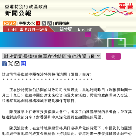
|
字型大小:
|
網頁指南
財政司司長繼續率團在沙特阿拉伯訪問（附圖／短片）
＊
＊
＊
＊
＊
＊
＊
＊
＊
＊
＊
＊
＊
＊
＊
＊
＊
＊
＊
＊
＊
＊
＊
＊
​正在沙特阿拉伯訪問的財政司司長陳茂波，當地時間昨日（利雅得時間十
月二十九日）繼續率團出席未來投資倡議大會活動，與當地政商界深入交流，
並考察當地創科機構和城市規劃和保育項目。
陳茂波早上在未來投資倡議大會中，出席了由滙豐舉辦的早餐會，並在其
爐邊對談環節分享了對香港和中東深化經貿金融關係的展望。
陳茂波指出，在全球地緣經貿格局日趨碎片化的背景下，中國及其他亞洲
地區與中東地區的經貿金融關係正持續深化。香港將進一步發揮國際金融中心