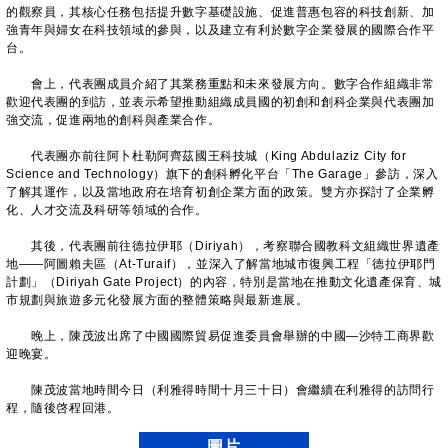
的觀察員，其核心任務包括提升數字基礎設施、促進普惠包容的科技創新、加
強青年與婦女在科技領域的參與，以及建立有利於數字企業發展的國際合作平
台。
會上，代表團成員介紹了其業務重點和未來發展方向。數字合作組織非常
歡迎代表團的到訪，並表示希望推動組織成員國的初創和創科企業與代表團加
強交流，促進兩地的創科與產業合作。
代表團亦前往阿卜杜勒阿齊茲國王科技城（King Abdulaziz City for
Science and Technology）旗下的創科孵化平台「The Garage」參訪，深入
了解其運作，以及當地政府在培育初創企業方面的政策。雙方亦探討了企業孵
化、人才交流及科研等領域的合作。
其後，代表團前往德拉伊耶（Diriyah），考察聯合國教科文組織世界遺產
地——阿圖賴夫區（At-Turaif），並深入了解當地城市復興工程「德拉伊耶門
計劃」（Diriyah Gate Project）的內容，特別是當地在推動文化遺產保育、城
市規劃與旅遊多元化發展方面的整體策略與最新進展。
晚上，陳茂波出席了中國國際貿易促進委員會舉辦的中國—沙特工商界歡
迎晚宴。
陳茂波當地時間今日（利雅得時間十月三十日）會繼續在利雅得的訪問行
程，隨後啓程回港。
圖片