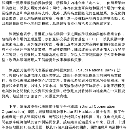
和國際一流專業服務的獨特優勢，積極助力內地企業「走出去」，佈局產業鏈
和供應鏈，以及拓展海外市場；同時，亦為有意進軍內地和亞洲市場的中東企
業提供資金和專業服務等支持。此外，憑藉高度國際化的金融體系、多元化的
資金渠道，以及創新的融資方案，香港可進一步推動兩地的資金跨境流動，及
以基建貸款證券化等創新模式，為基建投資提供靈活多元的融資方案。
陳茂波也表示，香港正加速推動與中東之間的跨境金融與創科產業合作，
包括資本市場的互聯互通，例如互掛交易所買賣基金（ETF），以及鼓勵中東
企業來港上市。另外在創科方面，香港以及粵港澳大灣區的初創和科技企業亦
有不少已落戶中東發展業務。在回答提問時，陳茂波表示香港正加大力度發展
人工智能，包括發展人工智能為核心產業，並以人工智能賦能各行各業升級轉
型；政府亦帶頭應用人工智能提升效率和服務質素。
陳茂波其後帶同代表團前往沙特國家銀行（Saudi National Bank）訪
問，與銀行的高層管理人員座談交流。該銀行是當地規模最大的國有商業銀
行。香港代表團成員分別介紹其業務，並表示希望與沙特當地的金融機構、投
資者和企業對接，以進入中東市場。陳茂波作總結發言時表示，香港正積極促
進與沙特之間雙向的投資和資金流動，特別是支持香港和內地企業在中東投資
興業，期望雙方加強合作，拓展更大商機。
下午，陳茂波率領代表團前往數字合作組織（Digital Cooperation
Organization）總部，與該組織總幹事Hajar El Haddaoui博士會面。數字合
作組織是一個多邊國際組織，總部設於沙特阿拉伯利雅得，旨在促進成員國之
間在數字經濟領域的合作與協同發展。該組織目前涵蓋來自中東、亞洲、非洲
等多個地區的16個成員國，以及39個來自區外的國家、國際組織和商業機構等