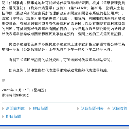
記主任辦事處，辦事處地址可於鄉郊代表選舉網站查閱。根據《選舉管理委員
會（選民登記）（鄉郊代表選舉）規例》（第541K章）第30條，指明人士包
括傳媒（屬政府新聞處處長所管理的政府新聞處新聞發布系統的登記用戶）、
政黨（即符合《規例》要求的團體／組織）、鄉議局、有關鄉郊地區的所屬鄉
事委員會、有關原居鄉村或共有代表鄉村的原居民，以及有關現有鄉村或墟鎮
的居民，可就與鄉郊代表選舉有關的目的，由今日起在通常辦公時間內透過鄉
郊代表選舉熱線或相關新界區民政事務處預約，查閱上述的正式選民登記冊。
民政事務總署及新界各區民政事務處就上述事宜所指定的通常辦公時間為
星期一至五（公眾假期除外）上午九時至下午一時及下午二時至六時。
有關正式選民登記冊的統計資料，可透過鄉郊代表選舉網站查閱。
如有查詢，請瀏覽鄉郊代表選舉網站或致電鄉郊代表選舉熱線。
完
2025年10月17日（星期五）
香港時間9時30分
新聞資料庫
昨日新聞
返回新聞列表
返回頁首
即日新聞