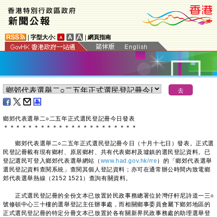
|
字型大小:
|
網頁指南
鄉郊代表選舉二○二五年正式選民登記冊今日發表
＊
＊
＊
＊
＊
＊
＊
＊
＊
＊
＊
＊
＊
＊
＊
＊
＊
＊
＊
＊
＊
＊
​鄉郊代表選舉二○二五年正式選民登記冊今日（十月十七日）發表。正式選
民登記冊載有現有鄉村、原居鄉村、共有代表鄉村及墟鎮的選民登記資料。已
登記選民可登入鄉郊代表選舉網站（
www.had.gov.hk/rre
）的「鄉郊代表選舉
選民登記資料查閱系統」查閱其個人登記資料；亦可在通常辦公時間內致電鄉
郊代表選舉熱線（2152 1521）查詢有關資料。
正式選民登記冊的全份文本已放置於民政事務總署位於灣仔軒尼詩道一三○
號修頓中心三十樓的選舉登記主任辦事處，而相關鄉事委員會屬下鄉郊地區的
正式選民登記冊的特定分冊文本已放置於各有關新界民政事務處的助理選舉登