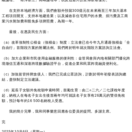
融論壇、「裕澤香江」高峰論壇等，以及透過外訪宣傳香港優勢。
在支持本地經濟方面，我們會額外預留300億元在未來兩至三年加大基本
工程項目開支，支持本地建造業；以及減收非住宅用戶的水費、排污費及工商
業污水附加費和豁免多項牌照費，為期一年。
最後，在惠及民生方面：
（a）改革強制性公積金（強積金）制度：立法會已在今年九月通過強積金「全
自由行」首階段方案的附屬法例。我們將於明年就次階段方案諮詢立法會。
（b）加大企業和市民使用金融服務的便利性：金管局會與內地有關部門優化跨
境徵信互通和深港跨境數據驗證平台，促進企業和民眾跨境融資便利化。
（c）加強規管持牌放債人：我們已完成公眾諮詢，計劃於明年初發表諮詢總
結，盡快制定立法建議。
（d）延長子女額外免稅額申索時間，鼓勵生育：由二○二六／二七課稅年度
起，納稅人在每名子女出生後首兩年均可就該名子女享有26萬元的雙倍免稅
額，預計每年約16 500名納稅人受惠。
我的簡介完畢，我和同事樂意回應各位委員的提問。多謝主席。
完
2025年10月6日（星期一）