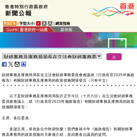
|
字型大小:
|
網頁指南
​​財經事務及庫務局局長在立法會財經事務委員會會議就《行政長官2025年施政
報告》有關財經事務及庫務局的政策措施開場發言（只有中文）
＊
＊
＊
＊
＊
＊
＊
＊
＊
＊
＊
＊
＊
＊
＊
＊
＊
＊
＊
＊
＊
＊
＊
＊
＊
＊
＊
＊
＊
＊
＊
＊
＊
＊
＊
以下是財經事務及庫務局局長許正宇今日（十月六日）在立法會財經事務
委員會會議上，就《行政長官2025年施政報告》有關財經事務及庫務局的政策
措施開場發言：
主席、各位委員：
多謝主席，恭祝各位中秋節快樂！我們會就今年《施政報告》有關財經事
務及庫務局的政策措施向大家做介紹，並回應各位議員的提問。