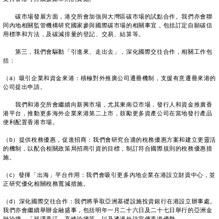
碳市場發展方面，港交所會加強與大灣區碳市場的試點合作。我們亦會聯
同內地相關監管機構研究國家參與國際碳市場的相關事宜，包括訂定自願碳信
用標準和方法，及碳減排量的登記、交易、結算等。
第三，我們會驅動「引進來、走出去」，深化國際交往合作，相關工作包
括：
（a）吸引企業和資金來港：積極對外推廣公司遷冊機制，支援有意遷冊來港的
公司提出申請。
我們和港交所會繼續向新興市場，尤其東南亞市場，發行人和資金推廣香
港平台，推動更多海外企業來港第二上市，鼓勵更多資產公司在當地發行產品
便利配置香港市場。
（b）提供稅務優惠，促進招商：我們會研究合適的稅務優惠方案和建立更靈活
的機制，以配合相關政策局招商引資的目標，制訂符合國際規則的稅務優惠措
施。
（c）發揮「出海」平台作用：我們會吸引更多內地企業在港設立財資中心，並
正研究優化相關稅務寬減措施。
（d）深化國際交往合作：我們將爭取亞洲基礎設施投資銀行在港設立辦事處。
我們亦會繼續舉辦金融盛事，包括明年一月二十六日及二十七日舉行的亞洲金