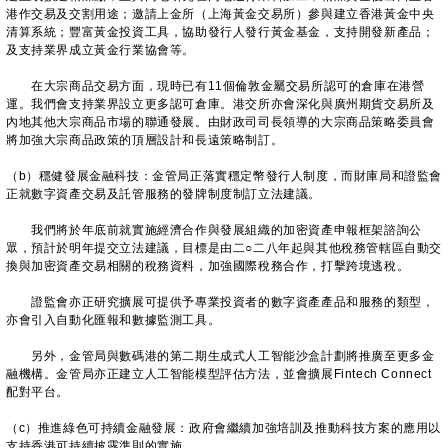
港作交易及交割用途；邀請上金所（上海黃金交易所）參與建立香港黃金中央
清算系統；豐富黃金投資工具，協助發行人發行黃金基金，支持開發新產品；
及支持業界成立黃金行業協會等。
在大宗商品交易方面，現時已有11個倫敦金屬交易所認可的倉庫在港營
運。我們會支持業界設立更多認可倉庫。港交所亦會深化與廣州期貨交易所及
內地其他大宗商品市場的聯通發展。由財政司司長領導的大宗商品策略委員會
將加強大宗商品政策的頂層設計和長遠策略制訂。
（b）穩健發展金融科技：金管局正落實穩定幣發行人制度，而財庫局和證監會
正就數字資產交易及託管服務的發牌制度制訂立法建議。
我們將於年底前就實施經濟合作與發展組織的加密資產申報框架諮詢公
眾，預計於明年提交立法建議，目標是由二○二八年起與其他稅務管轄區自動交
換與加密資產交易相關的稅務資料，加強國際稅務合作，打擊跨境逃稅。
證監會亦正研究擴展可提供予專業投資者的數字資產產品和服務的類型，
亦會引入自動化匯報和數據監測工具。
另外，金管局與數碼港的第二期生成式人工智能沙盒計劃將推廣至更多金
融機構。金管局亦正建立人工智能模型評估方法，並會擴展Fintech Connect
配對平台。
（c）推進綠色可持續金融發展：政府會繼續加強培訓及推動科技方案的應用以
支持香港可持續披露準則的實施。