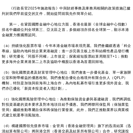
《行政長官2025年施政報告》中與財經事務及庫務局相關的政策措施已臚
列於我們早前提交的文件，開始提問前我先作簡單介紹。
第一，在鞏固國際金融中心地位方面，香港在最新《全球金融中心指數》
排名中繼續位列全球第三、亞太區之首，多個細項亦排名全球第一，顯示本港
金融實力獲國際認同。
（a）持續強化股票市場：今年本港金融市場表現亮麗。我們會繼續透過「科企
專線」協助內地科技企業來港融資；進一步完善主板上市和結構性產品發行機
制；研究優化「同股不同權」上市規定；探索縮短股票結算周期至T+1；推動
更多海外企業來港第二上市及協助中概股以香港為首選回歸地。
（b）強化國際資產及財富管理中心地位：我們會進一步優化基金、單一家族辦
公室和附帶權益的優惠稅制。我們會配合優化合格境外有限合伙人（QFLP）
機制，特別是加強與前海和上海合作，為內地私募市場引進更多境外資金。我
們亦已優化「新資本投資者入境計劃」。
（c）強化國際風險管理中心地位：為推動保險資金參與基建融資，我們將調低
對投資基建的資本要求及對本地項目給予優惠。我們將聯同保監局（保險業監
管局）繼續推動專屬自保和再保險行業發展。此外，我們正推動業界以商業模
式建立航運專項風險池。
（d）構建國際領先債券市場：金管局（香港金融管理局）旗下的迅清結算（迅
清結算有限公司）將與港交所（香港交易及結算所有限公司）合作，研究讓投