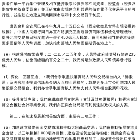
資者在單一平台集中管理及相互抵押股票和債券等不同資產。證監會（證券及
期貨事務監察委員會）亦正研究由市場建立和營運的債券電子化交易平台的可
行性，並推動在港建立商業回購市場和中央交易對手制度。
證監會和金管局已在今年九月二十五日公布《固定收益及貨幣市場發展路
線圖》。中國人民銀行同日亦宣布將擴充互換通報價商隊伍和優化管理機制、
提升北向交易每日額度超過一倍至450億元人民幣、會同相關部門在香港提供
更多國債等人民幣資產，加快推出落地人民幣國債期貨在港上市。
（e）構建蓬勃貨幣市場：二○二四／二五年度，人民幣政府債券發行額達235
億元人民幣，佔發債總額約百分之二十。我們將增加政府人民幣債券發行規
模。
（f）深化「互聯互通」：我們會爭取盡快落實將人民幣交易櫃台納入「港股
通」及將房地產投資信託基金納入互聯互通標的，鼓勵更多上市公司增加人民
幣股票交易櫃台。我們亦會爭取落實以人民幣支付人民幣櫃台股票印花稅。
（g）提升會計專業：我們會繼續聯同會財局（會計及財務匯報局）和香港會計
師公會推動會計專業發展。我們亦正與會財局磋商其長遠財政模式的方案。
第二，在加速發展新增長點方面，主要有三項工作：
（a）加速建立國際黃金交易市場和推動大宗商品交易：我們會推動拓展在港黃
金倉儲，以三年超越2 000噸為目標，建造區域黃金儲備樞紐；推動金商在港
建立或擴建精煉廠，並與內地研究在內地進行來料加工，精煉黃金後出口至香