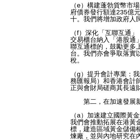
（e）構建蓬勃貨幣市
府債券發行額達235億
十。我們將增加政府人
（f）深化「互聯互通
交易櫃台納入「港股通
聯互通標的，鼓勵更多
台。我們亦會爭取落實
稅。
（g）提升會計專業：
務匯報局）和香港會計
正與會財局磋商其長遠
第二，在加速發展新
（a）加速建立國際黃
我們會推動拓展在港黃金
標，建造區域黃金儲備
煉廠，並與內地研究在