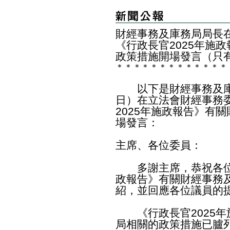
​​財經事務及庫務局局
《行政長官2025年施
政策措施開場發言（只
＊
＊
＊
＊
＊
＊
＊
＊
＊
＊
＊
＊
＊
以下是財經事務及庫
日）在立法會財經事務
2025年施政報告》有
場發言：
主席、各位委員：
多謝主席，恭祝各位
政報告》有關財經事務
紹，並回應各位議員的
《行政長官2025年
局相關的政策措施已臚