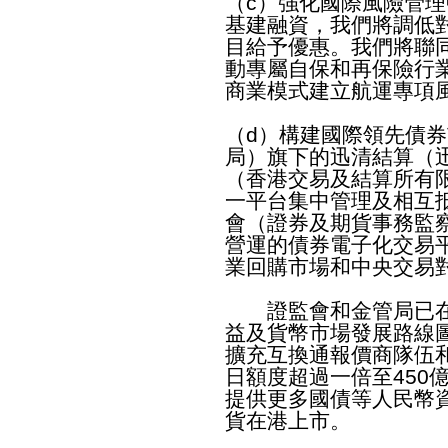
（c）強化國際風險管
基建融資，我們將調低
目給予優惠。我們將聯
動專屬自保和再保險行
商業模式建立航運專項
（d）構建國際領先債
局）旗下的迅清結算（
（香港交易及結算所有
一平台集中管理及相互
會（證券及期貨事務監
營運的債券電子化交易
業回購市場和中央交易
證監會和金管局已在
益及貨幣市場發展路線
擴充互換通報價商隊伍
日額度超過一倍至450
提供更多國債等人民幣
貨在港上市。