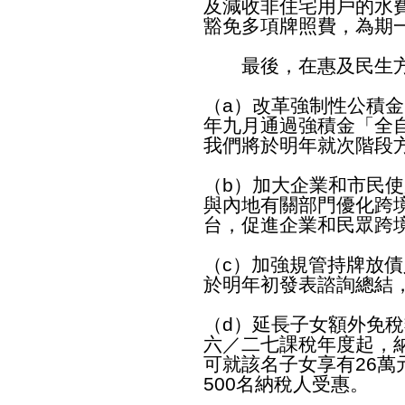
及減收非住宅用戶的水
豁免多項牌照費，為期
最後，在惠及民生
（a）改革強制性公積
年九月通過強積金「全
我們將於明年就次階段
（b）加大企業和市民
與內地有關部門優化跨
台，促進企業和民眾跨
（c）加強規管持牌放
於明年初發表諮詢總結
（d）延長子女額外免
六／二七課稅年度起，
可就該名子女享有26萬
500名納稅人受惠。