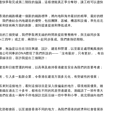
盡快爭取完成第二階段的協議，這樣便能真正爭分奪秒，讓工程可以盡快
港的鐵路構建一個新的鐵路標準，將內地和海外最好的精華、最好的標
。我們會結合內地建造的優勢，包括團隊、器械、機器和設備，率先在北
策和技術兩方面的創新，達到提速提效和降低成本。
的三個突破，我們爭取將支線的時間表提前整整兩年，與主線同步落
二○三四年）或之前，兩部分一起同步落成。我們會熱切期盼。
，無論是以往在項目興建、設計、建造和營運，以至最近處理颱風後的
鐵公司同事的DNA體現了我們所說的——「沒有最好，只有更好」，有自
環線項目，容許我提出三個期許：
造和日後營運的時候，以高舉及維持香港建造安全為我們的首要考慮；
，引入多一點新企業，令香港在建造方面多元化，有突破性的發展；
來到這個地方，看到這個項目是深入很偏遠的地方，環境相當優美。雖
港鐵在過去三十多年，都有在不同的民居旁邊建造。港鐵請了一班年青大
他們在過去一兩年不停地探訪北區沿線一些中學和小學，就北環線向他們
部都會區，以至連接香港不同的地方，為我們香港的經濟和社會發展添