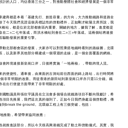
預計的人口，均佔香港三分之一，對推動整體社會和經濟發展是一個非常
建商都是本着「基建先行、創造容量」的方向，大力推動鐵路和道路全
除了今天我們見證這個具標誌性的啓動禮外，正如剛才歐陽主席所說，我
洪水橋站，都是位於北部都會區內重要、關鍵的地方，據我了解，進度都是
取在二○二七年落成，而洪水橋站則會在二○三○年落成。這兩個站將連接
區驅動發展的重要引擎。
動北部都會區的發展，大家亦可以對照乘搭地鐵時看到的路線圖，北環
區，以及新界其他部分構建成一個環迴的走線，是一個全面覆蓋的網絡。
會跨境連接新皇崗口岸，日後將實施「一地兩檢」，帶動跨境人流。
的便捷性。通車後，由東面的古洞站前往西面的錦上路站，出行時間將
一個非常明顯的改善。而從香港的新田站到新皇崗口岸亦只需11分鐘。鐵
亦在出行便捷方面帶來了非常明顯的好處。
國勳議員和張欣宇議員在立法會多個場合就鐵路項目不斷向我獻計，希
熟項目先推展，我們這次真的做到了。正如今日我們身處這個啓動禮，傳
的做到break the ground。北環線工程上有三個突破，包括：
地推動，希望帶來協同效應；
就推進該部分，所以今天很高興港鐵完成了動土和啓動儀式。其實，我