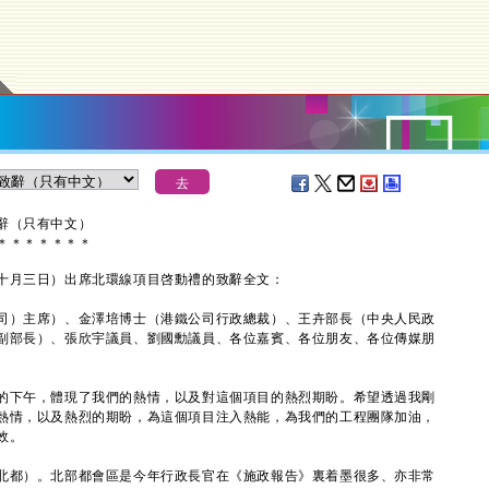
辭（只有中文）
＊
＊
＊
＊
＊
＊
＊
月三日）出席北環線項目啓動禮的致辭全文：
司）主席）、金澤培博士（港鐵公司行政總裁）、王卉部長（中央人民政
副部長）、張欣宇議員、劉國勳議員、各位嘉賓、各位朋友、各位傳媒朋
下午，體現了我們的熱情，以及對這個項目的熱烈期盼。希望透過我剛
熱情，以及熱烈的期盼，為這個項目注入熱能，為我們的工程團隊加油，
效。
都）。北部都會區是今年行政長官在《施政報告》裏着墨很多、亦非常