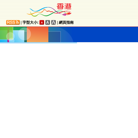
|
字型大小:
|
網頁指南