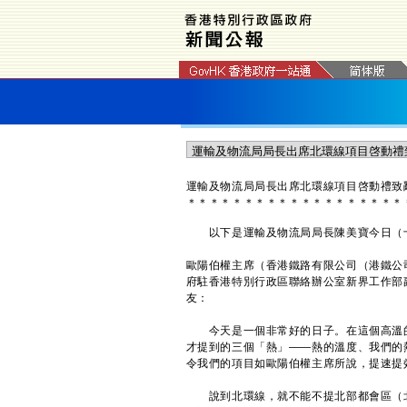
運輸及物流局局長出席北環線項目啓動禮致
＊
＊
＊
＊
＊
＊
＊
＊
＊
＊
＊
＊
＊
＊
＊
＊
＊
＊
＊
以下是運輸及物流局局長陳美寶今日（十
歐陽伯權主席（香港鐵路有限公司（港鐵公
府駐香港特別行政區聯絡辦公室新界工作部
友：
今天是一個非常好的日子。在這個高溫的
才提到的三個「熱」——熱的溫度、我們的
令我們的項目如歐陽伯權主席所說，提速提
說到北環線，就不能不提北部都會區（北