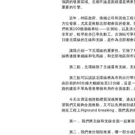
強調的發展區域。北都不論是面積還是將來
重要的引擎。
近年，特區政府、港鐵公司和其他工程承
方位發展，尤其是推動北部都會區的發展。
們有第100個港鐵車站——古洞站，以及
非常好，較早前亦已率先動工。古洞站可爭
日後北環線的主線和支線，是作為北部都會
讓我介紹一下北環線的重要性。它除了帶
線將連接東鐵線和屯馬線，和北部地區與市
第二點，北環線除了主線還有支線。支線
第三點可以談談北環線將為市民出行帶來
由目前的60分鐘大幅縮短至12分鐘，這是
路的建造不單為香港整個布局作全面規劃，
今天出席這個啓動禮我深感興奮。過去劉
望我們又能夠全面推動，又可以先將個別成
統在工程上叫ground breaking，我們真
第一， 我們將主線和支線全面一起兼容
第二，我們會分階段推展，哪一部分成熟