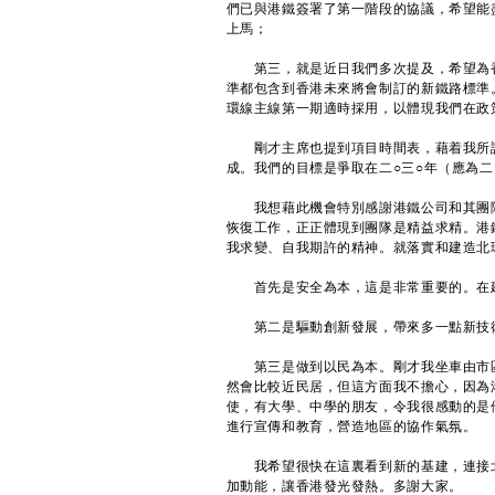
們已與港鐵簽署了第一階段的協議，希望能
上馬；
第三，就是近日我們多次提及，希望為香
準都包含到香港未來將會制訂的新鐵路標準
環線主線第一期適時採用，以體現我們在政
剛才主席也提到項目時間表，藉着我所說
成。我們的目標是爭取在二○三○年（應為
我想藉此機會特別感謝港鐵公司和其團隊
恢復工作，正正體現到團隊是精益求精。港
我求變、自我期許的精神。就落實和建造北
首先是安全為本，這是非常重要的。在建
第二是驅動創新發展，帶來多一點新技術
第三是做到以民為本。剛才我坐車由市區
然會比較近民居，但這方面我不擔心，因為
使，有大學、中學的朋友，令我很感動的是
進行宣傳和教育，營造地區的協作氣氛。
我希望很快在這裏看到新的基建，連接北
加動能，讓香港發光發熱。多謝大家。