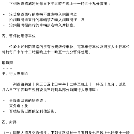
下列改道措施將於每日下午五時至晚上十一時五十九分實施：
－ 沿英皇道西行的車輛不准左轉入銅鑼灣道；
－ 沿銅鑼灣道東行的車輛須左轉入銅鑼灣徑；及
－ 沿銅鑼灣徑南行的車輛須右轉入摩頓臺。
丙、暫停使用停車位
位於上述封閉道路的所有收費錶停車位、電單車停車位及殘疾人士停車位
將於每日中午十二時至晚上十一時五十九分暫停使用。
銅鑼灣
－－－
甲、行人專用區
下列道路將於十月五日及七日中午十二時至晚上十一時五十九分，以及十
月六日下午四時至翌日凌晨三時劃為部分時間行人專用區：
－ 景隆街以東的駱克道；
－ 東角道；及
－ 百德新街以西的記利佐治街。
乙、封路
（一）因應人流及交通情況，下列道路或於十月五日及七日晚上七時至十一時