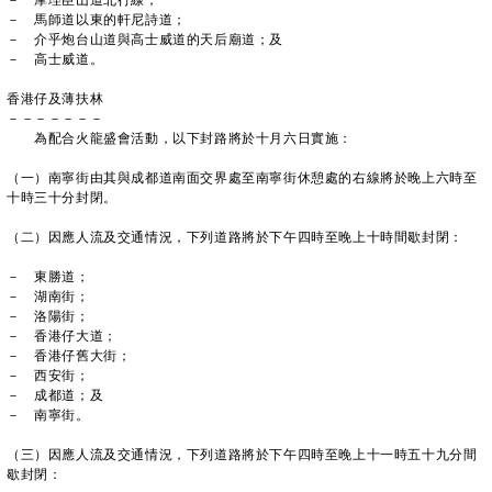
－ 摩理臣山道北行線；
－ 馬師道以東的軒尼詩道；
－ 介乎炮台山道與高士威道的天后廟道；及
－ 高士威道。
香港仔及薄扶林
－－－－－－－
為配合火龍盛會活動，以下封路將於十月六日實施：
（一）南寧街由其與成都道南面交界處至南寧街休憩處的右線將於晚上六時至
十時三十分封閉。
（二）因應人流及交通情況，下列道路將於下午四時至晚上十時間歇封閉：
－ 東勝道；
－ 湖南街；
－ 洛陽街；
－ 香港仔大道；
－ 香港仔舊大街；
－ 西安街；
－ 成都道；及
－ 南寧街。
（三）因應人流及交通情況，下列道路將於下午四時至晚上十一時五十九分間
歇封閉：