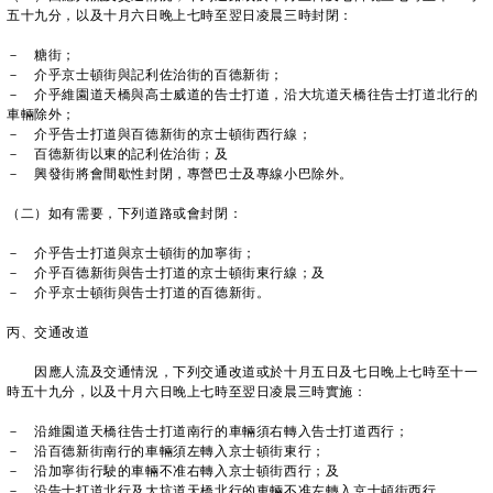
五十九分，以及十月六日晚上七時至翌日凌晨三時封閉：
－ 糖街；
－ 介乎京士頓街與記利佐治街的百德新街；
－ 介乎維園道天橋與高士威道的告士打道，沿大坑道天橋往告士打道北行的
車輛除外；
－ 介乎告士打道與百德新街的京士頓街西行線；
－ 百德新街以東的記利佐治街；及
－ 興發街將會間歇性封閉，專營巴士及專線小巴除外。
（二）如有需要，下列道路或會封閉：
－ 介乎告士打道與京士頓街的加寧街；
－ 介乎百德新街與告士打道的京士頓街東行線；及
－ 介乎京士頓街與告士打道的百德新街。
丙、交通改道
因應人流及交通情況，下列交通改道或於十月五日及七日晚上七時至十一
時五十九分，以及十月六日晚上七時至翌日凌晨三時實施：
－ 沿維園道天橋往告士打道南行的車輛須右轉入告士打道西行；
－ 沿百德新街南行的車輛須左轉入京士頓街東行；
－ 沿加寧街行駛的車輛不准右轉入京士頓街西行；及
－ 沿告士打道北行及大坑道天橋北行的車輛不准左轉入京士頓街西行。