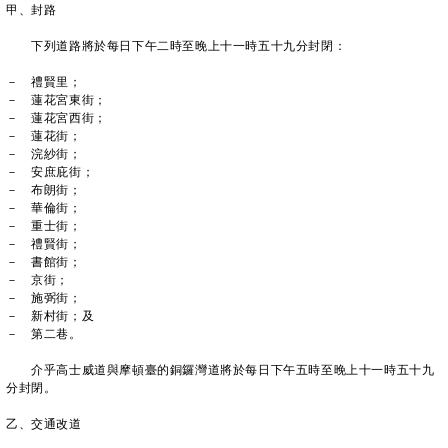
甲、封路
下列道路將於每日下午二時至晚上十一時五十九分封閉：
－ 禮賢里；
－ 蓮花宮東街；
－ 蓮花宮西街；
－ 蓮花街；
－ 浣紗街；
－ 安庶庇街；
－ 布朗街；
－ 華倫街；
－ 重士街；
－ 禮賢街；
－ 書館街；
－ 京街；
－ 施弼街；
－ 新村街；及
－ 第二巷。
介乎高士威道與摩頓臺的銅鑼灣道將於每日下午五時至晚上十一時五十九
分封閉。
乙、交通改道