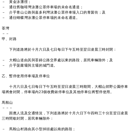
－ 黃金泳灘徑；
－ 通往舊咖啡灣泳灘公眾停車場的未命名通道；
－ 介乎青山公路與嘉多利灣泳灘公眾停車場入口的青茵街；及
－ 通往蝴蝶灣泳灘公眾停車場的未命名通道。
荃灣
－－
甲、封路
下列道路將於十月六日及七日每日下午五時至翌日凌晨三時封閉：
－ 大帽山道由其與荃錦公路交界處以東的路段，居民車輛除外；及
－ 介乎菠蘿壩與主壩的城門道。
乙、暫停使用停車場及停車位
十月六日及七日每日下午五時至翌日凌晨三時期間，大帽山郊野公園停車
場將會封閉，停車場內23個收費錶停車位及其他停車位將暫停使用。
馬鞍山
－－－
因應人流及交通情況，下列道路將於十月六日下午四時三十分至翌日凌晨
三時間歇封閉，居民車輛除外：
－ 馬鞍山村路由其小型掉頭處以南的路段；