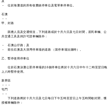
及
－ 位於海灘道的所有收費錶停車位及電單車停車位。
石澳
－－
甲、封路
因應人流及交通情況，下列道路或於十月六日及七日封閉，居民車輛、公
共交通工具及持許可證車輛除外：
－ 石澳山仔路；及
－ 前往石澳及大浪灣停車場的道路 （當停車場泊滿時）。
乙、暫停使用停車位
位於石澳泳灘公眾停車場的16個停車位將於十月六日中午十二時至翌日晚
上八時暫停使用。
新界區
－－－
屯門
－－
下列道路將於十月六日及七日每日下午五時至翌日上午五時間歇封閉，獲
授權車輛除外：