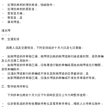
－ 近薄扶林村的薄扶林道，快線除外；
－ 近薄扶林村的置富道；
－ 置富道天橋；
－ 華富道；及
－ 瀑布灣道。
淺水灣
－－－
甲、交通安排
因應人流及交通情況，下列安排或於十月六日及七日實施：
－ 如南灣道的停車場已滿，南灣徑以南的南灣道南行線或會封閉，居民車輛
及公共交通工具除外；
－ 如南灣道的停車場已滿，沿海灘道行駛的車輛或需改由南灣道北行離開，
居民車輛除外；
－ 沿淺水灣道東行的車輛或不准在其與南灣道的交界處掉頭；及
－ 如影灣園的停車場已滿，沿淺水灣道的車輛或不准在停車場外等候。
乙、暫停使用停車位
下列停車位將於十月六日下午四時至翌日上午六時暫停使用：
－ 位於香島道的所有收費錶停車位及電單車停車位，殘疾人士停車位除外；