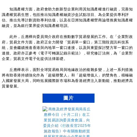
知識產權方面，政府會助力創新型企業利用其知識產權進行融資，完善知
識產權貿易生態，包括推出知識產權融資沙盒試點項目、為企業提供專利評
估、推出先導計劃資助專利估值，以及在亞洲知識產權營商論壇推廣知識產權
融資，並為銀行業界提供知識產權培訓。
此外，丘應樺向委員簡介政府在推動數字貿易發展的工作。在「企業對政
府」貿易文件方面，政府正全力開發「貿易單一窗口」第三階段資訊科技系
統，並會繼續推進香港與內地單一窗口連接，以及與東盟探討雙方單一窗口的
連接。政府亦正參考《電子可轉讓記錄示範法》，研究修訂法例，為「企業對
企業」貿易文件電子化提供法律基礎。
丘應樺表示，面對全球貿易格局與地緣政治的複雜多變，上述一系列措施
將有助香港持續強化作為「超級聯繫人」和「超級增值人」的雙角色，積極融
入國家發展大局，同時拓展國際新市場和為香港經濟注入新動能，推動經濟高
質量發展。
圖片