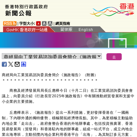
|
字型大小:
|
網頁指南
商經局向工業貿易諮詢委員會簡介《施政報告》（附圖）
＊
＊
＊
＊
＊
＊
＊
＊
＊
＊
＊
＊
＊
＊
＊
＊
＊
＊
＊
＊
＊
＊
＊
＊
＊
商務及經濟發展局局長丘應樺今日（十月二日）在工業貿易諮詢委員會會
議上，向委員介紹《行政長官2025年施政報告》中有關推動經貿發展和支援中
小企業的主要措施。
丘應樺表示，《施政報告》提出一系列措施，更好發揮香港在「一國兩
制」下內聯外通的獨特優勢，積極開拓經濟增長點。其中，為更積極主動協助
內地企業「走出去」，政府會整合香港的外地辦事處，包括投資推廣署、香港
貿易發展局（貿發局）和香港駐內地的辦事處，組成一站式平台，成立內地企
業出海專班，主動招攬內地企業利用香港平台「出海」，為其制訂多元方案，