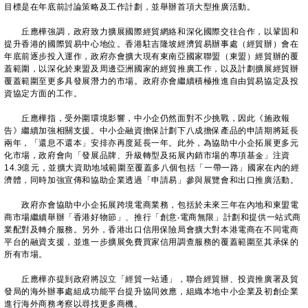
目標是在年底前討論策略及工作計劃，並舉辦首項大型推廣活動。
丘應樺強調，政府致力擴展國際經貿網絡和深化國際交往合作，以鞏固和
提升香港的國際貿易中心地位。香港駐吉隆坡經濟貿易辦事處（經貿辦）會在
年底前逐步投入運作，政府亦會擴大現有東南亞國家聯盟（東盟）經貿辦的覆
蓋範圍，以深化於東盟及周邊亞洲國家的經貿推廣工作，以及計劃擴展經貿辦
覆蓋範圍至更多具發展潛力的市場。政府亦會繼續積極推進自由貿易協定及投
資協定方面的工作。
丘應樺指，受外圍環境影響，中小企仍然面對不少挑戰，因此《施政報
告》繼續加強相關支援。中小企融資擔保計劃下八成擔保產品的申請期將延長
兩年，「還息不還本」安排亦再度延長一年。此外，為協助中小企拓展更多元
化市場，政府會向「發展品牌、升級轉型及拓展內銷市場的專項基金」注資
14.3億元，並擴大資助地域範圍至覆蓋多八個包括「一帶一路」國家在內的經
濟體，同時加強宣傳和協助企業透過「申請易」參與展覽會和出口推廣活動。
政府亦會協助中小企拓展跨境電商業務，包括於未來三年在內地和東盟電
商市場繼續舉辦「香港好物節」、推行「創意‧電商無限」計劃和提供一站式商
業配對及轉介服務。另外，香港出口信用保險局會擴大對本港電商在不同電商
平台的融資支援，並進一步擴展免費買家信用調查服務的覆蓋範圍至其承保的
所有市場。
丘應樺亦提到政府將設立「經貿一站通」，聯合經貿辦、投資推廣署及貿
發局的海外辦事處組成功能平台提升協同效應，組織本地中小企業及初創企業
進行海外商務考察以尋找更多商機。