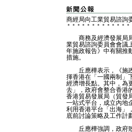
商經局向工業貿易諮詢
＊
＊
＊
＊
＊
＊
＊
＊
＊
＊
＊
＊
＊
商務及經濟發展局局
業貿易諮詢委員會會議上
年施政報告》中有關推
措施。
丘應樺表示，《施政
揮香港在「一國兩制」
經濟增長點。其中，為
去」，政府會整合香港
香港貿易發展局（貿發
一站式平台，成立內地
利用香港平台「出海」
底前討論策略及工作計
丘應樺強調，政府致