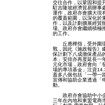
交往合作，以鞏固和提
駐吉隆坡經濟貿易辦事
運作，政府亦會擴大現
的覆蓋範圍，以深化於
作，以及計劃擴展經貿
場。政府亦會繼續積極
的工作。
丘應樺指，受外圍環
戰，因此《施政報告》
保計劃下八成擔保產品
本」安排亦再度延長一
元化市場，政府會向「
場的專項基金」注資14
蓋多八個包括「一帶一
宣傳和協助企業透過「
動。
政府亦會協助中小企
三年在內地和東盟電商