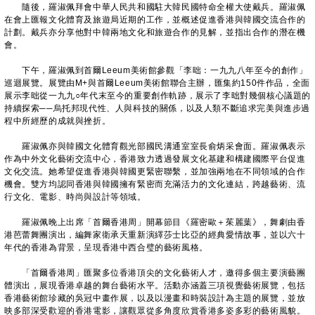
隨後，羅淑佩拜會中華人民共和國駐大韓民國特命全權大使戴兵。羅淑佩
在會上匯報文化體育及旅遊局近期的工作，並概述促進香港與韓國交流合作的
計劃。戴兵亦分享他對中韓兩地文化和旅遊合作的見解，並指出合作的潛在機
會。
下午，羅淑佩到首爾Leeum美術館參觀「李昢：一九九八年至今的創作」
巡迴展覽。展覽由M+與首爾Leeum美術館聯合主辦，匯集約150件作品，全面
展示李昢從一九九○年代末至今的重要創作軌跡，展示了李昢對幾個核心議題的
持續探索──烏托邦現代性、人與科技的關係，以及人類不斷追求完美與進步過
程中所經歷的成就與挫折。
羅淑佩亦與韓國文化體育觀光部國民溝通室室長俞炳采會面。羅淑佩表示
作為中外文化藝術交流中心，香港致力透過發展文化基建和構建國際平台促進
文化交流。她希望促進香港與韓國更緊密聯繫，並加強兩地在不同領域的合作
機會。雙方均認同香港與韓國擁有緊密而充滿活力的文化連結，跨越藝術、流
行文化、電影、時尚與設計等領域。
羅淑佩晚上出席「首爾香港周」開幕節目《羅密歐＋茱麗葉》，舞劇由香
港芭蕾舞團演出，編舞家衛承天重新演繹莎士比亞的經典愛情故事，並以六十
年代的香港為背景，呈現香港中西合璧的藝術風格。
「首爾香港周」匯聚多位香港頂尖的文化藝術人才，邀得多個主要演藝團
體演出，展現香港卓越的舞台藝術水平。活動亦涵蓋三項視覺藝術展覽，包括
香港藝術館珍藏的吳冠中畫作展，以及以漫畫和時裝設計為主題的展覽，並放
映多部深受歡迎的香港電影，讓觀眾從多角度欣賞香港多姿多彩的藝術風貌。