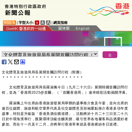
|
字型大小:
|
網頁指南
文化體育及旅遊局局長展開首爾訪問行程（附圖）
＊
＊
＊
＊
＊
＊
＊
＊
＊
＊
＊
＊
＊
＊
＊
＊
＊
＊
＊
＊
＊
＊
文化體育及旅遊局局長羅淑佩今日（九月二十六日）展開韓國首爾訪問行
程，並為「香港周2025@首爾」（「首爾香港周」）連串精彩活動揭開序幕。
羅淑佩上午出席由香港旅遊發展局舉辦的盛事推介會及午宴，並向出席的
逾百位媒體、旅遊和航空業界代表及社交媒體意見領袖重點推介香港多項年度
盛事，特別是升級版「香港美酒佳餚巡禮」，活動將於十月二十三日至二十六
日於中環海濱舉行，匯聚環球頂級佳釀美饌，吸引世界各地饕客和品酒愛好者
參加。而在十一月及十二月，亦將舉行香港單車節及香港繽紛冬日巡禮。