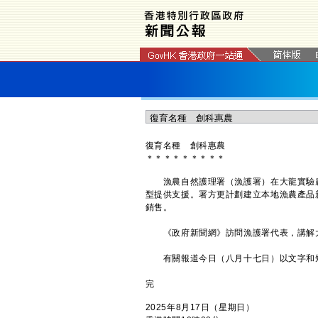
復育名種 創科惠農
＊
＊
＊
＊
＊
＊
＊
＊
＊
漁農自然護理署（漁護署）在大龍實驗農
型提供支援。署方更計劃建立本地漁農產品
銷售。
《政府新聞網》訪問漁護署代表，講解大
有關報道今日（八月十七日）以文字和
完
2025年8月17日（星期日）