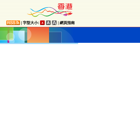
|
字型大小:
|
網頁指南