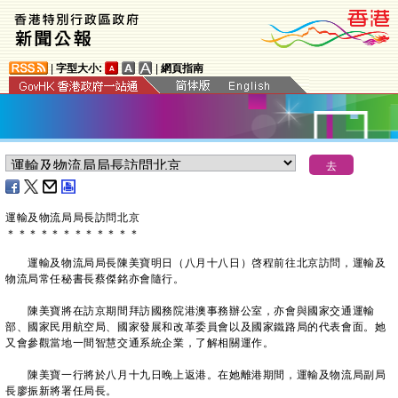
|
字型大小:
|
網頁指南
​運輸及物流局局長訪問北京
＊
＊
＊
＊
＊
＊
＊
＊
＊
＊
＊
＊
運輸及物流局局長陳美寶明日（八月十八日）啓程前往北京訪問，運輸及
物流局常任秘書長蔡傑銘亦會隨行。
陳美寶將在訪京期間拜訪國務院港澳事務辦公室，亦會與國家交通運輸
部、國家民用航空局、國家發展和改革委員會以及國家鐵路局的代表會面。她
又會參觀當地一間智慧交通系統企業，了解相關運作。
陳美寶一行將於八月十九日晚上返港。在她離港期間，運輸及物流局副局
長廖振新將署任局長。