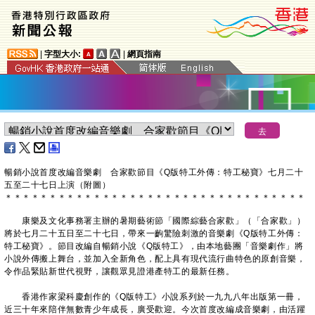
|
字型大小:
|
網頁指南
暢銷小說首度改編音樂劇 合家歡節目《Q版特工外傳：特工秘寶》七月二十
五至二十七日上演（附圖）
＊
＊
＊
＊
＊
＊
＊
＊
＊
＊
＊
＊
＊
＊
＊
＊
＊
＊
＊
＊
＊
＊
＊
＊
＊
＊
＊
＊
＊
＊
＊
＊
＊
＊
康樂及文化事務署主辦的暑期藝術節「國際綜藝合家歡」（「合家歡」）
將於七月二十五日至二十七日，帶來一齣驚險刺激的音樂劇《Q版特工外傳：
特工秘寶》。節目改編自暢銷小說《Q版特工》，由本地藝團「音樂劇作」將
小說外傳搬上舞台，並加入全新角色，配上具有現代流行曲特色的原創音樂，
令作品緊貼新世代視野，讓觀眾見證港產特工的最新任務。
香港作家梁科慶創作的《Q版特工》小說系列於一九九八年出版第一冊，
近三十年來陪伴無數青少年成長，廣受歡迎。今次首度改編成音樂劇，由活躍