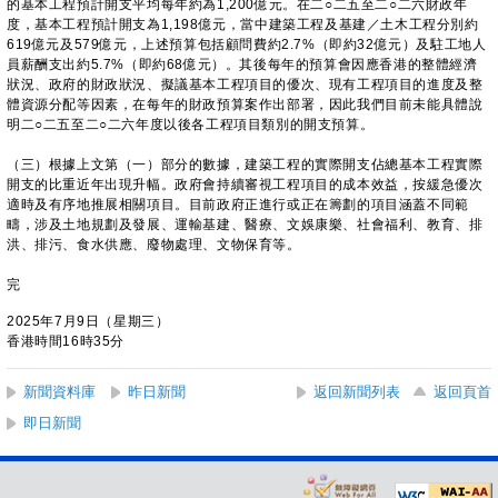
的基本工程預計開支平均每年約為1,200億元。在二○二五至二○二六財政年
度，基本工程預計開支為1,198億元，當中建築工程及基建／土木工程分別約
619億元及579億元，上述預算包括顧問費約2.7%（即約32億元）及駐工地人
員薪酬支出約5.7%（即約68億元）。其後每年的預算會因應香港的整體經濟
狀況、政府的財政狀況、擬議基本工程項目的優次、現有工程項目的進度及整
體資源分配等因素，在每年的財政預算案作出部署，因此我們目前未能具體說
明二○二五至二○二六年度以後各工程項目類別的開支預算。
（三）根據上文第（一）部分的數據，建築工程的實際開支佔總基本工程實際
開支的比重近年出現升幅。政府會持續審視工程項目的成本效益，按緩急優次
適時及有序地推展相關項目。目前政府正進行或正在籌劃的項目涵蓋不同範
疇，涉及土地規劃及發展、運輸基建、醫療、文娛康樂、社會福利、教育、排
洪、排污、食水供應、廢物處理、文物保育等。
完
2025年7月9日（星期三）
香港時間16時35分
新聞資料庫
昨日新聞
返回新聞列表
返回頁首
即日新聞