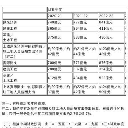
財政年度
2020-21
2021-22
2022-23
2
原來預算
740億元
777億元
841億元
8
建築工程
365億元
394億元
411億元
4
基建／
375億元
383億元
430億元
4
土木工程
上述原來預算中的顧問費／
約20億元／約
約21億元／約
約23億元／約
駐工地人員薪酬支出預算
42億元
44億元
48億元
5
（註二）
實際開支
700億元
771億元
876億元
8
建築工程
288億元
337億元
354億元
3
基建／
412億元
434億元
522億元
4
土木工程
上述實際開支中的顧問費／
約20億元／約
約22億元／約
約24億元／約
駐工地人員薪酬支出
37億元
42億元
50億元
5
註一：有待審計署年終審核。
註二：我們沒有為每年顧問費及駐工地人員薪酬支出作出預算。根據過往的數
據，它們一般分別佔年度工程項目總支出約2.7%及5.7%。
（二）根據中期財政預測，由二○二五至二○二六至二○二九至二○三○財政年度