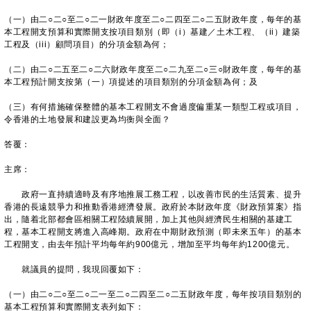
（一）由二○二○至二○二一財政年度至二○二四至二○二五財政年度，每年的基
本工程開支預算和實際開支按項目類別（即（i）基建／土木工程、（ii）‍建築
工程及（iii）顧問項目）的分項金額為何；
（二）由二○二五至二○二六財政年度至二○二九至二○三○財政年度，每年的基
本工程預計開支按第（一）項提述的項目類別的分項金額為何；及
（三）有何措施確保整體的基本工程開支不會過度偏重某一類型工程或項目，
令香港的土地發展和建設更為均衡與全面？
答覆：
主席：
政府一直持續適時及有序地推展工務工程，以改善市民的生活質素、提升
香港的長遠競爭力和推動香港經濟發展。政府於本財政年度《財政預算案》指
出，隨着北部都會區相關工程陸續展開，加上其他與經濟民生相關的基建工
程，基本工程開支將進入高峰期。政府在中期財政預測（即未來五年）的基本
工程開支，由去年預計平均每年約900億元，增加至平均每年約1200億元。
就議員的提問，我現回覆如下：
（一）由二○二○至二○二一至二○二四至二○二五財政年度，每年按項目類別的
基本工程預算和實際開支表列如下：