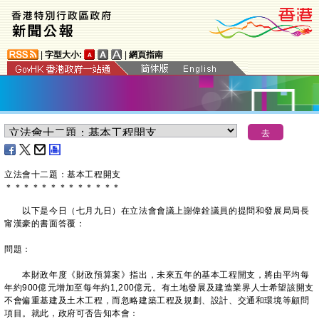
|
字型大小:
|
網頁指南
立法會十二題：基本工程開支
＊
＊
＊
＊
＊
＊
＊
＊
＊
＊
＊
＊
＊
以下是今日（七月九日）在立法會會議上謝偉銓議員的提問和發展局局長
甯漢豪的書面答覆：
問題：
​本財政年度《財政預算案》指出，未來五年的基本工程開支，將由平均每
年約900億元增加至每年約1,200億元。有土地發展及建造業界人士希望該開支
不會偏重基建及土木工程，而忽略建築工程及規劃、設計、交通和環境等顧問
項目。就此，政府可否告知本會：