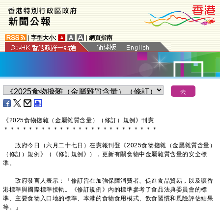
|
字型大小:
|
網頁指南
《2025食物攙雜（金屬雜質含量）（修訂）規例》刊憲
＊
＊
＊
＊
＊
＊
＊
＊
＊
＊
＊
＊
＊
＊
＊
＊
＊
＊
＊
＊
＊
＊
＊
＊
＊
政府今日（六月二十七日）在憲報刊登《2025食物攙雜（金屬雜質含量）
（修訂）規例》（《修訂規例》），更新有關食物中金屬雜質含量的安全標
準。
政府發言人表示：「修訂旨在加強保障消費者、促進食品貿易，以及讓香
港標準與國際標準接軌。《修訂規例》內的標準參考了食品法典委員會的標
準、主要食物入口地的標準、本港的食物食用模式、飲食習慣和風險評估結果
等。」