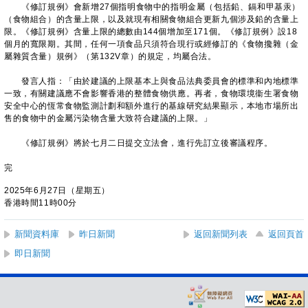
《修訂規例》會新增27個指明食物中的指明金屬（包括鉛、鎘和甲基汞）
（食物組合）的含量上限，以及就現有相關食物組合更新九個涉及鉛的含量上
限。《修訂規例》含量上限的總數由144個增加至171個。《修訂規例》設18
個月的寬限期。其間，任何一項食品只須符合現行或經修訂的《食物攙雜（金
屬雜質含量）規例》（第132V章）的規定，均屬合法。
發言人指：「由於建議的上限基本上與食品法典委員會的標準和內地標準
一致，有關建議應不會影響香港的整體食物供應。再者，食物環境衞生署食物
安全中心的恆常食物監測計劃和額外進行的基線研究結果顯示，本地市場所出
售的食物中的金屬污染物含量大致符合建議的上限。」
《修訂規例》將於七月二日提交立法會，進行先訂立後審議程序。
完
2025年6月27日（星期五）
香港時間11時00分
新聞資料庫
昨日新聞
返回新聞列表
返回頁首
即日新聞