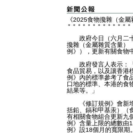
《2025食物攙雜（金
＊
＊
＊
＊
＊
＊
＊
＊
＊
＊
＊
＊
＊
政府今日（六月二十七
攙雜（金屬雜質含量）
例》），更新有關食物
政府發言人表示：「
食品貿易，以及讓香港
例》內的標準參考了食
口地的標準、本港的食
結果等。」
《修訂規例》會新增2
括鉛、鎘和甲基汞）（
有相關食物組合更新九
例》含量上限的總數由1
例》設18個月的寬限